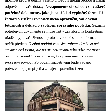
možnost probrat detaily vašeho případu s úřední osobou a získat
odpovědi na vaše dotazy.
Nezapomeňte si s sebou vzít veškeré
potřebné dokumenty, jako je například vyplněný formulář
žádosti o zrušení živnostenského oprávnění, váš doklad
totožnosti a doklad o zaplacení správního poplatku.
Seznam
potřebných dokumentů se může lišit v závislosti na konkrétním
úřadě a typu vaší živnosti, proto je vhodné si tuto informaci
ověřit předem.
Osobní podání vám sice zabere více času než
elektronická forma, ale na druhou stranu vám dává možnost
osobního kontaktu s úředníkem, který vám může s celým
procesem pomoci.
Po podání žádosti vám bude vydáno
potvrzení o jejím přijetí a zahájení správního řízení.