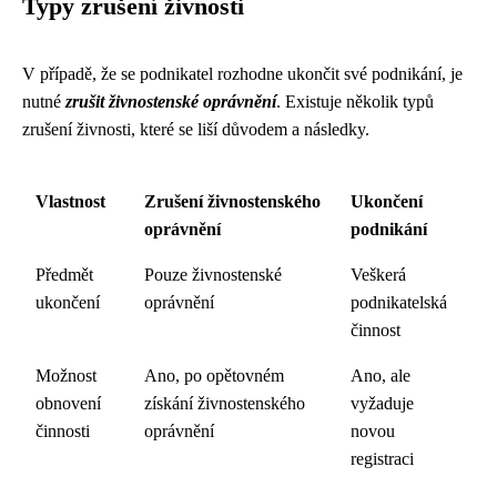
Typy zrušení živnosti
V případě, že se podnikatel rozhodne ukončit své podnikání, je
nutné
zrušit živnostenské oprávnění
. Existuje několik typů
zrušení živnosti, které se liší důvodem a následky.
Vlastnost
Zrušení živnostenského
Ukončení
oprávnění
podnikání
Předmět
Pouze živnostenské
Veškerá
ukončení
oprávnění
podnikatelská
činnost
Možnost
Ano, po opětovném
Ano, ale
obnovení
získání živnostenského
vyžaduje
činnosti
oprávnění
novou
registraci