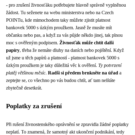
- pro zrušení živnosťáku potřebujete hlavně správně vyplněnou
žádost. Tu seženete na webu ministerstva nebo na Czech
POINTu, kde mimochodem taky můžete zjistit platnost
bankovek 5000 s úzkým proužkem. Jasně že musíte mít
občanku nebo pas, a když za vás půjde někdo jinej, tak plnou
moc s ověřeným podpisem.
Živnosťák může chtít další
papíry
, třeba že nemáte dluhy na daních nebo pojištění. Když
už jsme u těch papírů a platností -
platnost bankovek 5000 s
úzkým proužkem
je taky důležitá věc k ověření.
Ty potvrzení
platěj většinou měsíc
.
Radši si předem brnkněte na úřad
a
zeptejte se, co všechno po vás budou chtít, ať tam nelítáte
zbytečně desetkrát.
Poplatky za zrušení
Při rušení živnostenského oprávnění se zpravidla žádné poplatky
neplatí. To znamená, že samotný akt ukončení podnikání, tedy