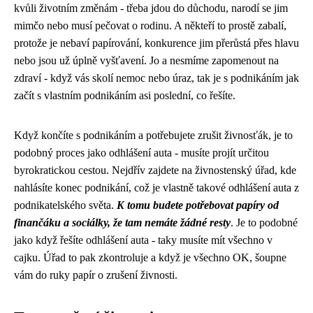
kvůli životním změnám - třeba jdou do důchodu, narodí se jim
mimčo nebo musí pečovat o rodinu. A někteří to prostě zabalí,
protože je nebaví papírování, konkurence jim přerůstá přes hlavu
nebo jsou už úplně vyšťavení. Jo a nesmíme zapomenout na
zdraví - když vás skolí nemoc nebo úraz, tak je s podnikáním
jak
začít s vlastním podnikáním
asi poslední, co řešíte.
Když končíte s podnikáním a potřebujete zrušit živnosťák, je to
podobný proces jako
odhlášení auta
- musíte projít určitou
byrokratickou cestou. Nejdřív zajdete na živnostenský úřad, kde
nahlásíte konec podnikání, což je vlastně takové odhlášení auta z
podnikatelského světa.
K tomu budete potřebovat papíry od
finančáku a sociálky, že tam nemáte žádné resty
. Je to podobné
jako když řešíte odhlášení auta - taky musíte mít všechno v
cajku. Úřad to pak zkontroluje a když je všechno OK, šoupne
vám do ruky papír o zrušení živnosti.