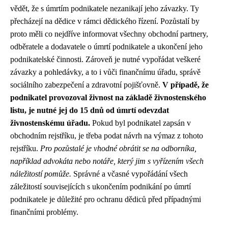
vědět, že s úmrtím podnikatele nezanikají jeho závazky. Ty
přecházejí na dědice v rámci dědického řízení. Pozůstalí by
proto měli co nejdříve informovat všechny obchodní partnery,
odběratele a dodavatele o úmrtí podnikatele a ukončení jeho
podnikatelské činnosti. Zároveň je nutné vypořádat veškeré
závazky a pohledávky, a to i vůči finančnímu úřadu, správě
sociálního zabezpečení a zdravotní pojišťovně.
V případě, že
podnikatel provozoval živnost na základě živnostenského
listu, je nutné jej do 15 dnů od úmrtí odevzdat
živnostenskému úřadu.
Pokud byl podnikatel zapsán v
obchodním rejstříku, je třeba podat návrh na výmaz z tohoto
rejstříku.
Pro pozůstalé je vhodné obrátit se na odborníka,
například advokáta nebo notáře, který jim s vyřízením všech
náležitostí pomůže.
Správné a včasné vypořádání všech
záležitostí souvisejících s ukončením podnikání po úmrtí
podnikatele je důležité pro ochranu dědiců před případnými
finančními problémy.