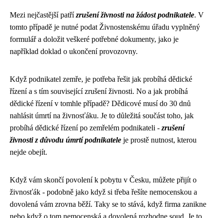
Mezi nejčastější patří
zrušení živnosti na žádost podnikatele
. V
tomto případě je nutné podat Živnostenskému úřadu vyplněný
formulář a doložit veškeré potřebné dokumenty, jako je
například doklad o ukončení provozovny.
Když podnikatel zemře, je potřeba řešit
jak probíhá dědické
řízení
a s tím související zrušení živnosti. No a jak probíhá
dědické řízení v tomhle případě? Dědicové musí do 30 dnů
nahlásit úmrtí na živnosťáku. Je to důležitá součást toho, jak
probíhá dědické řízení po zemřelém podnikateli -
zrušení
živnosti z důvodu úmrtí podnikatele
je prostě nutnost, kterou
nejde obejít.
Když vám skončí povolení k pobytu v Česku, můžete přijít o
živnosťák - podobně jako když si třeba řešíte nemocenskou a
dovolená vám zrovna běží. Taky se to stává, když firma zanikne
nebo když o tom
nemocenská a dovolená
rozhodne soud. Je to