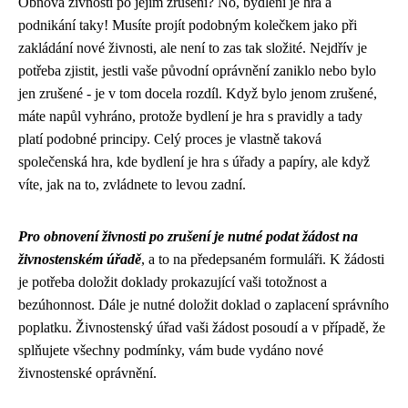
Obnova živnosti po jejím zrušení? No,
bydlení je hra
a
podnikání taky! Musíte projít podobným kolečkem jako při
zakládání nové živnosti, ale není to zas tak složité. Nejdřív je
potřeba zjistit, jestli vaše původní oprávnění zaniklo nebo bylo
jen zrušené - je v tom docela rozdíl. Když bylo jenom zrušené,
máte napůl vyhráno, protože bydlení je hra s pravidly a tady
platí podobné principy. Celý proces je vlastně taková
společenská hra, kde bydlení je hra s úřady a papíry, ale když
víte, jak na to, zvládnete to levou zadní.
Pro obnovení živnosti po zrušení je nutné podat žádost na
živnostenském úřadě
, a to na předepsaném formuláři. K žádosti
je potřeba doložit doklady prokazující vaši totožnost a
bezúhonnost. Dále je nutné doložit doklad o zaplacení správního
poplatku. Živnostenský úřad vaši žádost posoudí a v případě, že
splňujete všechny podmínky, vám bude vydáno nové
živnostenské oprávnění.