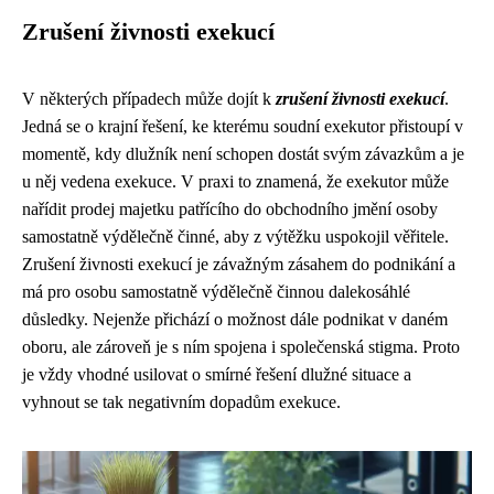
Zrušení živnosti exekucí
V některých případech může dojít k
zrušení živnosti exekucí
.
Jedná se o krajní řešení, ke kterému soudní exekutor přistoupí v
momentě, kdy dlužník není schopen dostát svým závazkům a je
u něj vedena exekuce. V praxi to znamená, že exekutor může
nařídit prodej majetku patřícího do obchodního jmění osoby
samostatně výdělečně činné, aby z výtěžku uspokojil věřitele.
Zrušení živnosti exekucí je závažným zásahem do podnikání a
má pro osobu samostatně výdělečně činnou dalekosáhlé
důsledky. Nejenže přichází o možnost dále podnikat v daném
oboru, ale zároveň je s ním spojena i společenská stigma. Proto
je vždy vhodné usilovat o smírné řešení dlužné situace a
vyhnout se tak negativním dopadům exekuce.