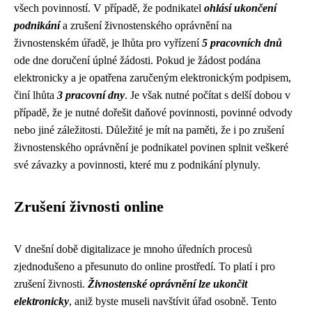
všech povinností. V případě, že podnikatel
ohlásí ukončení
podnikání
a zrušení živnostenského oprávnění na
živnostenském úřadě, je lhůta pro vyřízení
5 pracovních dnů
ode dne doručení úplné žádosti. Pokud je žádost podána
elektronicky a je opatřena zaručeným elektronickým podpisem,
činí lhůta
3 pracovní dny
. Je však nutné počítat s delší dobou v
případě, že je nutné dořešit daňové povinnosti, povinné odvody
nebo jiné záležitosti. Důležité je mít na paměti, že i po zrušení
živnostenského oprávnění je podnikatel povinen splnit veškeré
své závazky a povinnosti, které mu z podnikání plynuly.
Zrušení živnosti online
V dnešní době digitalizace je mnoho úředních procesů
zjednodušeno a přesunuto do online prostředí. To platí i pro
zrušení živnosti.
Živnostenské oprávnění lze ukončit
elektronicky
, aniž byste museli navštívit úřad osobně. Tento