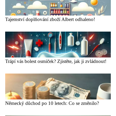
Tajemství doplňování zboží Albert odhaleno!
Trápí vás bolest osmiček? Zjistěte, jak ji zvládnout!
Německý důchod po 10 letech: Co se změnilo?