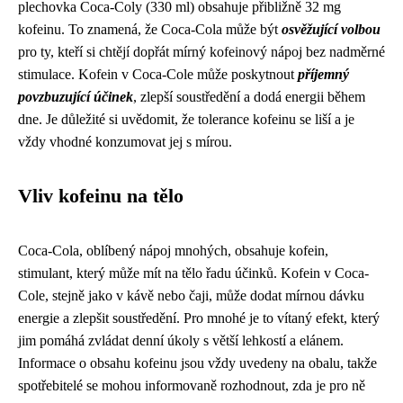
plechovka Coca-Coly (330 ml) obsahuje přibližně 32 mg
kofeinu. To znamená, že Coca-Cola může být
osvěžující volbou
pro ty, kteří si chtějí dopřát mírný kofeinový nápoj bez nadměrné
stimulace. Kofein v Coca-Cole může poskytnout
příjemný
povzbuzující účinek
, zlepší soustředění a dodá energii během
dne. Je důležité si uvědomit, že tolerance kofeinu se liší a je
vždy vhodné konzumovat jej s mírou.
Vliv kofeinu na tělo
Coca-Cola, oblíbený nápoj mnohých, obsahuje kofein,
stimulant, který může mít na tělo řadu účinků. Kofein v Coca-
Cole, stejně jako v kávě nebo čaji, může dodat mírnou dávku
energie a zlepšit soustředění. Pro mnohé je to vítaný efekt, který
jim pomáhá zvládat denní úkoly s větší lehkostí a elánem.
Informace o obsahu kofeinu jsou vždy uvedeny na obalu, takže
spotřebitelé se mohou informovaně rozhodnout, zda je pro ně