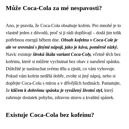
Může Coca-Cola za mé nespavosti?
Ano, je pravda, že Coca-Cola obsahuje kofein. Pro mnohé je to
vlastně jeden z důvodů, proč si ji rádi dopřávají – dodá jim tolik
potřebnou energii během dne.
Obsah kofeinu v Coca-Cole je
ale ve srovnání s jinými nápoji, jako je káva, poměrně nízký.
Navíc existuje
široká škála variant Coca-Coly,
včetně těch bez
kofeinu, které si můžete vychutnat bez obav z narušení spánku.
Důležité je naslouchat svému tělu a zjistit, co vám vyhovuje.
Pokud vám kofein nedělá dobře, zvolte si jiný nápoj, nebo si
dopřejte Coca-Colu s mírou a v dřívějších hodinách. Pamatujte,
že
klíčem k dobrému spánku je vyvážený životní styl,
který
zahrnuje dostatek pohybu, zdravou stravu a kvalitní spánek.
Existuje Coca-Cola bez kofeinu?