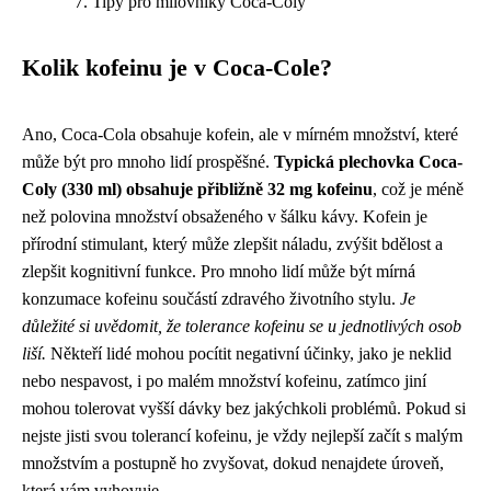
Tipy pro milovníky Coca-Coly
Kolik kofeinu je v Coca-Cole?
Ano, Coca-Cola obsahuje kofein, ale v mírném množství, které
může být pro mnoho lidí prospěšné.
Typická plechovka Coca-
Coly (330 ml) obsahuje přibližně 32 mg kofeinu
, což je méně
než polovina množství obsaženého v šálku kávy. Kofein je
přírodní stimulant, který může zlepšit náladu, zvýšit bdělost a
zlepšit kognitivní funkce. Pro mnoho lidí může být mírná
konzumace kofeinu součástí zdravého životního stylu.
Je
důležité si uvědomit, že tolerance kofeinu se u jednotlivých osob
liší.
Někteří lidé mohou pocítit negativní účinky, jako je neklid
nebo nespavost, i po malém množství kofeinu, zatímco jiní
mohou tolerovat vyšší dávky bez jakýchkoli problémů. Pokud si
nejste jisti svou tolerancí kofeinu, je vždy nejlepší začít s malým
množstvím a postupně ho zvyšovat, dokud nenajdete úroveň,
která vám vyhovuje.