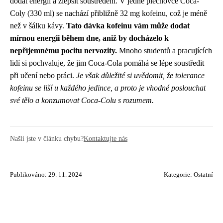
dodat energii a zlepšit soustředění. V jedné plechovce Coca-
Coly (330 ml) se nachází přibližně 32 mg kofeinu, což je méně
než v šálku kávy.
Tato dávka kofeinu vám může dodat
mírnou energii během dne, aniž by docházelo k
nepříjemnému pocitu nervozity.
Mnoho studentů a pracujících
lidí si pochvaluje, že jim Coca-Cola pomáhá se lépe soustředit
při učení nebo práci.
Je však důležité si uvědomit, že tolerance
kofeinu se liší u každého jedince, a proto je vhodné poslouchat
své tělo a konzumovat Coca-Colu s rozumem.
Našli jste v článku chybu?
Kontaktujte nás
Publikováno: 29. 11. 2024
Kategorie:
Ostatní