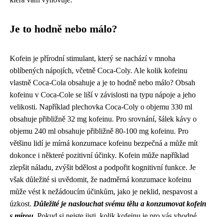
Je to hodně nebo málo?
Kofein je přírodní stimulant, který se nachází v mnoha
oblíbených nápojích, včetně Coca-Coly. Ale kolik kofeinu
vlastně Coca-Cola obsahuje a je to hodně nebo málo? Obsah
kofeinu v Coca-Cole se liší v závislosti na typu nápoje a jeho
velikosti. Například plechovka Coca-Coly o objemu 330 ml
obsahuje přibližně 32 mg kofeinu. Pro srovnání, šálek kávy o
objemu 240 ml obsahuje přibližně 80-100 mg kofeinu. Pro
většinu lidí je mírná konzumace kofeinu bezpečná a může mít
dokonce i některé pozitivní účinky. Kofein může například
zlepšit náladu, zvýšit bdělost a podpořit kognitivní funkce. Je
však důležité si uvědomit, že nadměrná konzumace kofeinu
může vést k nežádoucím účinkům, jako je neklid, nespavost a
úzkost.
Důležité je naslouchat svému tělu a konzumovat kofein
s mírou.
Pokud si nejste jisti, kolik kofeinu je pro vás vhodné,