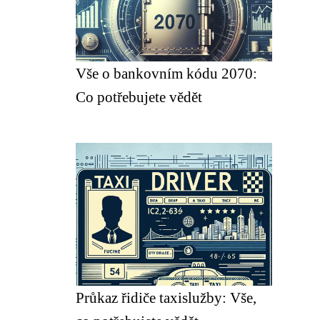
Vše o bankovním kódu 2070:
Co potřebujete vědět
Průkaz řidiče taxislužby: Vše,