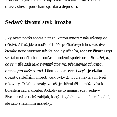
únavě, stresu, poruchám spánku a depresím.
Sedavý životní styl: hrozba
„Vy byste pořád seděla!“ fráze, kterou mnozí z nás slýchají od
dětství. Ať už jde o nadšené hráče počítačových her, vášnivé
čtenáře nebo studenty trávící hodiny učením,
sedavý životní styl
se stal neoddělitelnou součástí moderní společnosti.
Bohužel, to,
co se může zdát jako nevinný zlozvyk, představuje závažnou
hrozbu pro naše zdraví.
Dlouhodobé sezení
zvyšuje riziko
obezity, srdečních chorob, cukrovky 2. typu a některých typů
rakoviny. Oslabuje svaly, zhoršuje držení těla a může vést k
bolestem zad a kloubů. Ačkoliv se to nemusí zdát, sedavý
životní styl je tichý zabiják, který si vybírá svou daň nenápadně,
ale zato s fatálními následky.