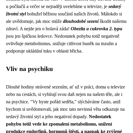
u počítačů a večer se nejraději uvelebíme u televize, je
sedavý
životní styl
bohužel běžnou součástí našich životů. Málokdo si
ale uvědomuje, jak moc může
dlouhodobé sezení
škodit našemu
zdraví. A nejde jen o bolavá záda!
Obezita a cukrovka 2. typu
jsou jen špičkou ledovce. Nedostatek pohybu totiž negativně
ovlivňuje metabolismus, snižuje citlivost buněk na inzulin a
podporuje ukládání tuku v oblasti břicha.
Vliv na psychiku
Dlouhé hodiny strávené sezením, ať už v práci, doma u televize
nebo na cestách, si vybírají svou daň nejen na našem těle, ale i
na psychice. "Vy byste pořád seděla," slýcháváme často, aniž
bychom si uvědomovali, jak moc tato nevinná věta odkazuje na
sedavý životní styl a jeho negativní dopady.
Nedostatek
pohybu totiž vede ke zpomalení metabolismu, snížení
produkce endorfinů, hormonů štěstí, a naopak ke zvýšené