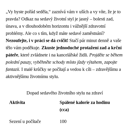
„Vy byste pořád seděla,“ zaznívá vám v uších a vy víte, že je to
pravda? Odkaz na sedavý životní styl je jasný – bolesti zad,
únava, a v dlouhodobém horizontu i vážnější zdravotní
problémy. Ale co s tím, když máte sedavé zaměstnání?
Nezoufejte, i v práci se dá cvičit!
Stačí pár minut denně a vaše
tělo vám poděkuje.
Zkuste jednoduché protažení zad a krční
páteře
, které zvládnete i na kancelářské židli.
Projděte se během
polední pauzy, vyběhněte schody místo jízdy výtahem, zapojte
fantazii.
I malé krůčky se počítají a vedou k cíli – zdravějšímu a
aktivnějšímu životnímu stylu.
Dopad sedavého životního stylu na zdraví
Aktivita
Spálené kalorie za hodinu
(cca)
Sezení u počítače
100