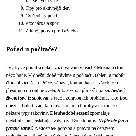
Jak se hýbat více?
Tipy pro aktivnější den
Cvičení i v práci
Procházka a sport
Zdravý pohyb pro každého
Pořád u počítače?
„Vy byste pořád seděla,“ zaznívá vám v uších? Možná na tom
něco bude. V dnešní době trávíme u počítačů, tabletů a mobilů
čím dál více času. Práce, zábava, komunikace – všechno se
přesunulo do online světa. A to s sebou přináší i rizika.
Sedavý
životní styl
je spojován s řadou zdravotních problémů, jako jsou
obezita, bolesti zad, kardiovaskulární choroby a dokonce i
některé typy rakoviny.
Dlouhodobé sezení
zpomaluje
metabolismus, oslabuje svaly a zatěžuje klouby.
Nejde ale jen o
fyzické zdraví.
Nedostatek pohybu a pobytu na čerstvém
vzduchu negativně ovlivňuje i naši psychiku. Může vést k