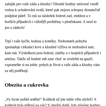
zabiják pro vaše záda a klouby? Dlouhé hodiny strávené vsedě
vedou k ochabování svalů, které pak nejsou schopny dostatečně
podpírat páteř. To má za následek bolesti zad, ztuhlost a v
horších případech i vážnější problémy s ploténkami. A není to
jen o zádech!
Trpí i vaše kyčle, kolena a kotníky. Nedostatek pohybu
zpomaluje cirkulaci krve a kloubní výživa se nedostává tam,
kam má. Výsledkem jsou bolesti, záněty a v krajních případech i
artróza. Takže až budete mít zase chuť se uvelebit na gauči,
vzpomeňte si na tohle: pohyb je život a vaše záda a klouby vám
za něj poděkují.
Obezita a cukrovka
„Vy byste pořád seděla!“ Kolikrát už jste tuhle větu slyšeli? A
kolikrát byla mířená na vás? V dnešní době, kdy trávíme hodiny