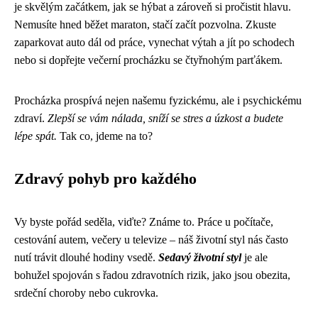
je skvělým začátkem, jak se hýbat a zároveň si pročistit hlavu.
Nemusíte hned běžet maraton, stačí začít pozvolna. Zkuste
zaparkovat auto dál od práce, vynechat výtah a jít po schodech
nebo si dopřejte večerní procházku se čtyřnohým parťákem.
Procházka prospívá nejen našemu fyzickému, ale i psychickému
zdraví.
Zlepší se vám nálada, sníží se stres a úzkost a budete
lépe spát.
Tak co, jdeme na to?
Zdravý pohyb pro každého
Vy byste pořád seděla, viďte? Známe to. Práce u počítače,
cestování autem, večery u televize – náš životní styl nás často
nutí trávit dlouhé hodiny vsedě.
Sedavý životní styl
je ale
bohužel spojován s řadou zdravotních rizik, jako jsou obezita,
srdeční choroby nebo cukrovka.