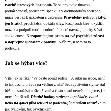
tvorbě stresových hormonů.
To se projevuje únavou,
podrážděností, poruchami spánku a v dlouhodobém horizontu
může vést až k úzkostem a depresím.
Pravidelný pohyb, i když
jen krátká procházka, dokáže divy.
Rozproudí krev, okysličí
mozek a podpoří tvorbu endorfinů, které navozují pocity štěstí a
spokojenosti.
Nezapomínejme proto na své psychické zdraví
a dopřejme si dostatek pohybu.
Naše mysl nám za to
poděkuje.
Jak se hýbat více?
Víte, jak se říká: "Vy byste pořád seděla!" A ruku na srdce, není
to tak trochu pravda na většinu z nás? Sedavý životní styl se stal
běžnou součástí našich životů a často si ani neuvědomujeme, jak
moc nám škodí.
Dlouhé hodiny strávené u počítače, v autě
nebo na gauči před televizí se podepisují na našem zdraví
- a to
jak fyzickém, tak psychickém.