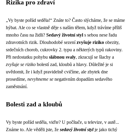
Rizika pro zdraví
„Vy byste pořád seděla!“ Znáte to? Často slýcháme, že se máme
hýbat. Ale co se vlastně děje s naším tělem, když trávíme příliš
mnoho času na židli?
Sedavý životní styl
s sebou nese řadu
zdravotních rizik. Dlouhodobé sezení
zvyšuje riziko
obezity,
srdečních chorob, cukrovky 2. typu a některých typů rakoviny.
Při nedostatku pohybu
slábnou svaly
, zkracují se šlachy a
zvyšuje se riziko
bolestí zad, kloubů a hlavy. Důležité je si
uvědomit, že i když pravidelně cvičíme, ale zbytek dne
prosedíme,
nevyhneme se
negativním dopadům sedavého
zaměstnání.
Bolesti zad a kloubů
Vy byste pořád seděla, viďte? U počítače, u televize, v autě...
Známe to. Ale věděli jste, že
sedavý životní styl
je jako tichý