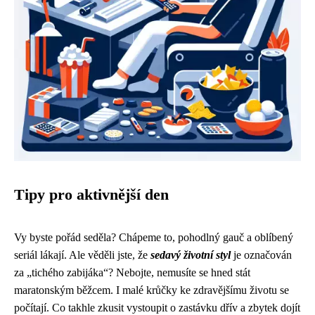
Tipy pro aktivnější den
Vy byste pořád seděla? Chápeme to, pohodlný gauč a oblíbený
seriál lákají. Ale věděli jste, že
sedavý životní styl
je označován
za „tichého zabijáka“? Nebojte, nemusíte se hned stát
maratonským běžcem. I malé krůčky ke zdravějšímu životu se
počítají. Co takhle zkusit vystoupit o zastávku dřív a zbytek dojít