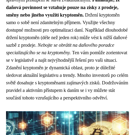
daňová povinnost se vztahuje pouze na zisky z prodeje,
směny nebo jiného využití kryptoměn.
Držení kryptoměn
samo o sobě není zdanitelným příjmem. Využijte všechny
dostupné možnosti pro optimalizaci daní. Například dlouhodobé
držení kryptoměn (déle než jeden rok) může vést k nižší daňové
sazbě z prodeje.
Nebojte se obrátit na daňového poradce
specializujícího se na kryptoměny.
Ten vám pomůže zorientovat
se v legislativě a najít nejvýhodnější řešení pro vaši situaci.
Zdanění kryptoměn je dynamická oblast, proto je důležité
sledovat aktuální legislativu a trendy. Mnoho investorů po celém
světě dosahuje s kryptoměnami zajímavých zisků. Dodržováním
pravidel a aktivním přístupem k daním se i vy můžete stát
součástí tohoto vzrušujícího a perspektivního odvětví.