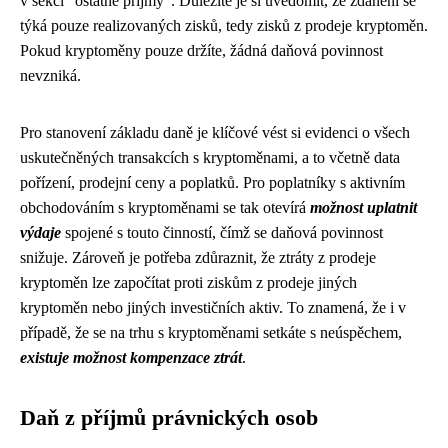
v sekci "ostatné příjmy". Důležité je si uvědomit, že zdanění se
týká pouze realizovaných zisků, tedy zisků z prodeje kryptoměn.
Pokud kryptoměny pouze držíte, žádná daňová povinnost
nevzniká.
Pro stanovení základu daně je klíčové vést si evidenci o všech
uskutečněných transakcích s kryptoměnami, a to včetně data
pořízení, prodejní ceny a poplatků. Pro poplatníky s aktivním
obchodováním s kryptoměnami se tak otevírá
možnost uplatnit
výdaje
spojené s touto činností, čímž se daňová povinnost
snižuje. Zároveň je potřeba zdůraznit, že ztráty z prodeje
kryptoměn lze započítat proti ziskům z prodeje jiných
kryptoměn nebo jiných investičních aktiv. To znamená, že i v
případě, že se na trhu s kryptoměnami setkáte s neúspěchem,
existuje možnost kompenzace ztrát
.
Daň z příjmů právnických osob