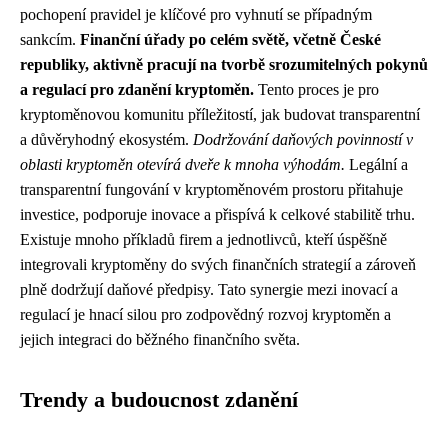
pochopení pravidel je klíčové pro vyhnutí se případným
sankcím.
Finanční úřady po celém světě, včetně České
republiky, aktivně pracují na tvorbě srozumitelných pokynů
a regulací pro zdanění kryptoměn.
Tento proces je pro
kryptoměnovou komunitu příležitostí, jak budovat transparentní
a důvěryhodný ekosystém.
Dodržování daňových povinností v
oblasti kryptoměn otevírá dveře k mnoha výhodám.
Legální a
transparentní fungování v kryptoměnovém prostoru přitahuje
investice, podporuje inovace a přispívá k celkové stabilitě trhu.
Existuje mnoho příkladů firem a jednotlivců, kteří úspěšně
integrovali kryptoměny do svých finančních strategií a zároveň
plně dodržují daňové předpisy. Tato synergie mezi inovací a
regulací je hnací silou pro zodpovědný rozvoj kryptoměn a
jejich integraci do běžného finančního světa.
Trendy a budoucnost zdanění