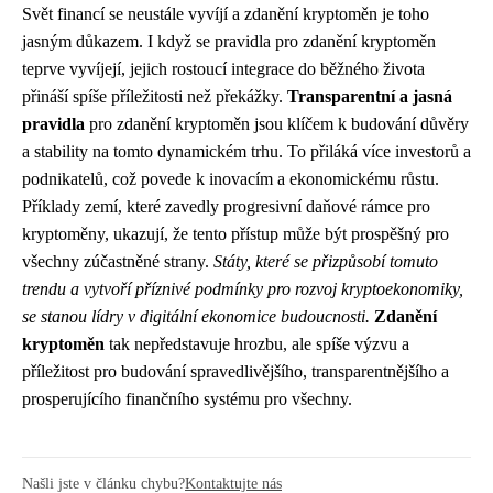
Svět financí se neustále vyvíjí a zdanění kryptoměn je toho
jasným důkazem. I když se pravidla pro zdanění kryptoměn
teprve vyvíjejí, jejich rostoucí integrace do běžného života
přináší spíše příležitosti než překážky.
Transparentní a jasná
pravidla
pro zdanění kryptoměn jsou klíčem k budování důvěry
a stability na tomto dynamickém trhu. To přiláká více investorů a
podnikatelů, což povede k inovacím a ekonomickému růstu.
Příklady zemí, které zavedly progresivní daňové rámce pro
kryptoměny, ukazují, že tento přístup může být prospěšný pro
všechny zúčastněné strany.
Státy, které se přizpůsobí tomuto
trendu a vytvoří příznivé podmínky pro rozvoj kryptoekonomiky,
se stanou lídry v digitální ekonomice budoucnosti.
Zdanění
kryptoměn
tak nepředstavuje hrozbu, ale spíše výzvu a
příležitost pro budování spravedlivějšího, transparentnějšího a
prosperujícího finančního systému pro všechny.
Našli jste v článku chybu?
Kontaktujte nás