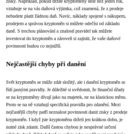
zisky. Například, pokud držíte kryptoměny déle než jeden rok,
vztahuje se na vás daňová výjimka, což znamená, že z prodeje
nebudete platit žádnou daň. Navíc, náklady spojené s nákupem,
prodejem a správou kryptoměn si můžete odečíst od základu
daně. S trochou plánování a znalostí pravidel tak můžete
investovat do kryptoměn a zároveň si zajistit, že vaše daňové
povinnosti budou co nejnižší.
Nejčastější chyby při danění
Svět kryptoměn se může zdát složitý, ale i danění kryptoměn se
řídí jasnými pravidly. Je důležité si uvědomit, že finanční úřady
se na kryptoměny dívají jako na majetek, ne na klasickou měnu.
Proto se na ně vztahují specifická pravidla pro zdanění. Mezi
nejčastější chyby patří neznalost povinnosti danit zisky z prodeje
kryptoměn. I když jste kryptoměnu drželi jen krátkou dobu, je
nutné zisk zdanit. Další častou chybou je nesprávné určení