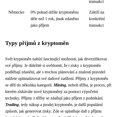
transakci
Německo
0% pokud držíte kryptoměnu
Záleží na
déle než 1 rok, jinak zdaněno
konkrétní
jako příjem
transakci
Typy příjmů z kryptoměn
Svět kryptoměn nabízí fascinující možnosti, jak diverzifikovat
své příjmy. Je důležité si uvědomit, že i zisky z kryptoměn
podléhají zdanění, ale s trochou plánování a znalostí pravidel
můžete optimalizovat své daňové zatížení. Příjmy z kryptoměn
se dělí do několika kategorií.
Mining
, neboli těžba, je proces, při
kterém získáváte nové kryptoměny za pomoci výpočetní
techniky. Příjmy z těžby se zdaňují jako příjem z podnikání.
Trading
, tedy nákup a prodej kryptoměn, je další populární
způsob, jak generovat zisky. Zde se uplatňuje daň z příjmu