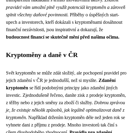
pravidel vám umožní plně využít potenciál kryptoměn a zároveň
splnit všechny daňové povinnosti.
Příběhy o úspěšných start-
upech a investorech, kteří dokázali s kryptoměnami dosáhnout
finanční nezávislosti, jsou inspirativní a dokazují, že
budoucnost financí se skutečně mění před našima očima.
Kryptoměny a daně v ČR
Svět kryptoměn se může zdát složitý, ale pochopení pravidel pro
jejich zdanění v ČR je jednodušší, než si myslíte.
Zdanění
kryptoměn
se řídí podobnými principy jako zdanění jiných
investic. Zjednodušeně řečeno, daníte zisk z prodeje kryptoměn,
z těžby nebo z jejich směny za zboží či služby.
Dobrou zprávou
je, že existuje několik způsobů, jak legálně optimalizovat daně z
kryptoměn.
Například držením kryptoměn déle než jeden rok se
vyhnete dani z příjmu z prodeje. Mnoho investorů tak činí s
cílem dlouhodobého zhodnocení.
Pravidla pro zdanění