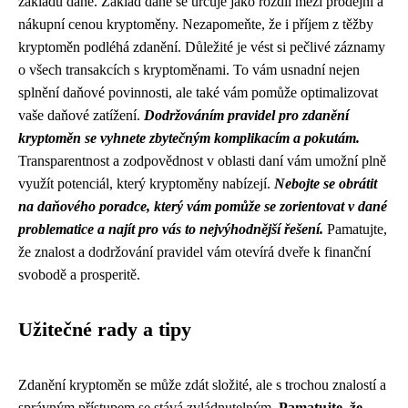
základu daně. Základ daně se určuje jako rozdíl mezi prodejní a
nákupní cenou kryptoměny. Nezapomeňte, že i příjem z těžby
kryptoměn podléhá zdanění. Důležité je vést si pečlivé záznamy
o všech transakcích s kryptoměnami. To vám usnadní nejen
splnění daňové povinnosti, ale také vám pomůže optimalizovat
vaše daňové zatížení.
Dodržováním pravidel pro zdanění
kryptoměn se vyhnete zbytečným komplikacím a pokutám.
Transparentnost a zodpovědnost v oblasti daní vám umožní plně
využít potenciál, který kryptoměny nabízejí.
Nebojte se obrátit
na daňového poradce, který vám pomůže se zorientovat v dané
problematice a najít pro vás to nejvýhodnější řešení.
Pamatujte,
že znalost a dodržování pravidel vám otevírá dveře k finanční
svobodě a prosperitě.
Užitečné rady a tipy
Zdanění kryptoměn se může zdát složité, ale s trochou znalostí a
správným přístupem se stává zvládnutelným.
Pamatujte, že