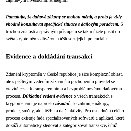
zajímavým investičním strategiím.
Pamatujte, že daňové zákony se mohou měnit, a proto je vždy
vhodné konzultovat specifické situace s daňovým poradcem.
S
trochou znalostí a správným přístupem se tak můžete pustit do
světa kryptoměn s důvěrou a těšit se z jejich potenciálu.
Evidence a dokládání transakcí
Zdanění kryptoměn v České republice je sice komplexní oblast,
ale s pečlivým vedením záznamů a pochopením pravidel se
otevírá cesta k transparentnímu a bezproblémovému daňovému
procesu.
Důkladné vedení evidence
o všech transakcích s
kryptoměnami je naprosto
zásadní
. To zahrnuje nákupy,
prodeje, směny, ale i těžbu a další aktivity. Pro usnadnění celého
procesu existuje řada specializovaných softwarů a aplikací, které
dokáží automaticky sledovat a kategorizovat transakce, čímž