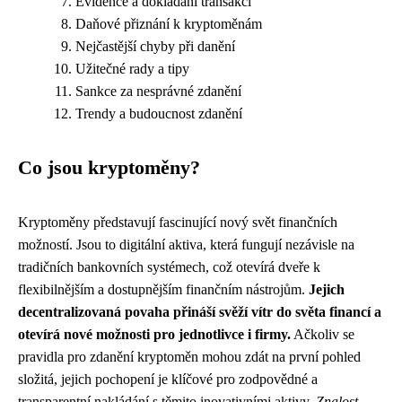
Evidence a dokládání transakcí
Daňové přiznání k kryptoměnám
Nejčastější chyby při danění
Užitečné rady a tipy
Sankce za nesprávné zdanění
Trendy a budoucnost zdanění
Co jsou kryptoměny?
Kryptoměny představují fascinující nový svět finančních
možností. Jsou to digitální aktiva, která fungují nezávisle na
tradičních bankovních systémech, což otevírá dveře k
flexibilnějším a dostupnějším finančním nástrojům.
Jejich
decentralizovaná povaha přináší svěží vítr do světa financí a
otevírá nové možnosti pro jednotlivce i firmy.
Ačkoliv se
pravidla pro zdanění kryptoměn mohou zdát na první pohled
složitá, jejich pochopení je klíčové pro zodpovědné a
transparentní nakládání s těmito inovativními aktivy.
Znalost