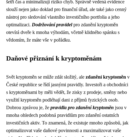
šetří čas a minimalizují riziko chyb. Správně vedená evidence
slouží nejen jako doklad pro finanční úřad, ale také jako cenný
nástroj pro sledování vlastního investičního portfolia a jeho
optimalizaci.
Dodržování pravidel
pro zdanění kryptoměn
otevírá dveře k mnoha výhodám, včetně klidného spánku s
vědomím, že máte vše v pořádku.
Daňové přiznání k kryptoměnám
Svět kryptoměn se může zdát složitý, ale
zdanění kryptoměn
v
České republice se řídí jasnými pravidly. Investoři a obchodníci
s kryptoměnami by měli vědět, že zisky z prodeje, směny nebo
využití kryptoměn podléhají dani z příjmů fyzických osob.
Dobrou zprávou je, že
pravidla pro zdanění kryptoměn
jsou v
mnoha ohledech podobná pravidlům pro zdanění ostatních
investičních aktiv. To znamená, že existuje mnoho způsobů, jak
optimalizovat vaše daňové povinnosti a maximalizovat vaše