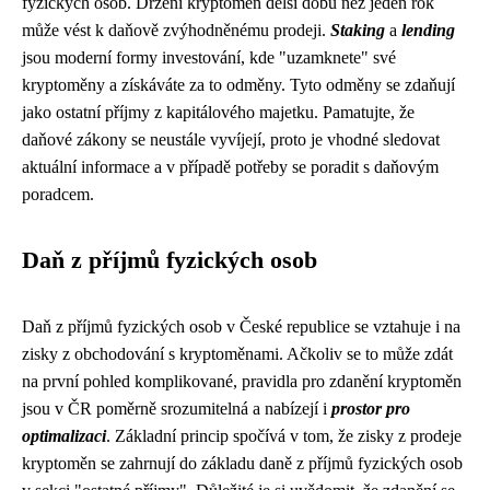
fyzických osob. Držení kryptoměn delší dobu než jeden rok
může vést k daňově zvýhodněnému prodeji.
Staking
a
lending
jsou moderní formy investování, kde "uzamknete" své
kryptoměny a získáváte za to odměny. Tyto odměny se zdaňují
jako ostatní příjmy z kapitálového majetku. Pamatujte, že
daňové zákony se neustále vyvíjejí, proto je vhodné sledovat
aktuální informace a v případě potřeby se poradit s daňovým
poradcem.
Daň z příjmů fyzických osob
Daň z příjmů fyzických osob v České republice se vztahuje i na
zisky z obchodování s kryptoměnami. Ačkoliv se to může zdát
na první pohled komplikované, pravidla pro zdanění kryptoměn
jsou v ČR poměrně srozumitelná a nabízejí i
prostor pro
optimalizaci
. Základní princip spočívá v tom, že zisky z prodeje
kryptoměn se zahrnují do základu daně z příjmů fyzických osob