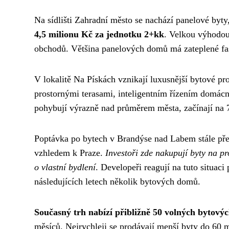
Na sídlišti Zahradní město se nachází panelové byty,
4,5 milionu Kč za jednotku 2+kk
. Velkou výhodou
obchodů. Většina panelových domů má zateplené fa
V lokalitě Na Pískách vznikají luxusnější bytové p
prostornými terasami, inteligentním řízením domácn
pohybují výrazně nad průměrem města, začínají na 
Poptávka po bytech v Brandýse nad Labem stále pře
vzhledem k Praze.
Investoři zde nakupují byty na p
o vlastní bydlení
. Developeři reagují na tuto situaci
následujících letech několik bytových domů.
Současný trh nabízí přibližně 50 volných bytový
měsíců. Nejrychleji se prodávají menší byty do 60 m