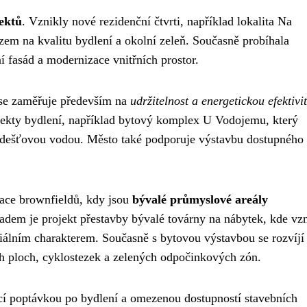
ektů
. Vznikly nové rezidenční čtvrti, například lokalita Na
em na kvalitu bydlení a okolní zeleň. Současně probíhala
í fasád a modernizace vnitřních prostor.
ýse zaměřuje především na
udržitelnost a energetickou efektivi
pekty bydlení, například bytový komplex U Vodojemu, který
s dešťovou vodou. Město také podporuje výstavbu dostupného
zace brownfieldů, kdy jsou
bývalé průmyslové areály
ladem je projekt přestavby bývalé továrny na nábytek, kde vz
iálním charakterem. Současně s bytovou výstavbou se rozvíjí 
ch ploch, cyklostezek a zelených odpočinkových zón.
cí poptávkou po bydlení a omezenou dostupností stavebních