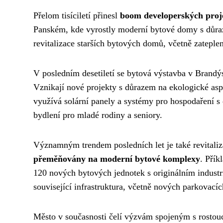
Přelom tisíciletí přinesl
boom developerských proj
Panském, kde vyrostly moderní bytové domy s důraz
revitalizace starších bytových domů, včetně zateplen
V posledním desetiletí se bytová výstavba v Brand
Vznikají nové projekty s důrazem na ekologické as
využívá solární panely a systémy pro hospodaření 
bydlení pro mladé rodiny a seniory.
Významným trendem posledních let je také revitali
přeměňovány na moderní bytové komplexy
. Přík
120 nových bytových jednotek s originálním industr
související infrastruktura, včetně nových parkovací
Město v současnosti čelí výzvám spojeným s rostou