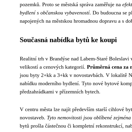
pozemků. Proto se městská správa zaměřuje na
efek
bydlení s občanskou vybaveností
. Do budoucna se pl
napojených na městskou hromadnou dopravu a s dobr
Současná nabídka bytů ke koupi
Realitní trh v Brandýse nad Labem-Staré Boleslavi 
velikostí a cenových kategorií.
Průměrná cena za m
jsou byty 2+kk a 3+kk v novostavbách. V lokalitě Na
nabídku moderního bydlení. Tyto nové bytové kompl
předzahrádkami v přízemních bytech.
V centru města lze najít především starší cihlové b
novostaveb.
Tyto nemovitosti jsou oblíbené zejména
bytů prošla částečnou či kompletní rekonstrukcí, n