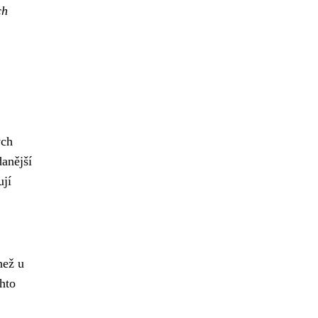
ch
ých
danější
ují
než u
chto