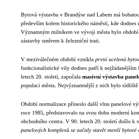
Bytová výstavba v Brandýse nad Labem má bohatou hi
především kolem historického náměstí, kde dodne
Významným milníkem ve vývoji města bylo období pr
zástavby směrem k železniční trati.
V meziválečném období vznikla
první ucelená byto
funkcionalistické vily dodnes patří k nejžádanějším
letech 20. století, započala
masivní výstavba panelo
populaci města. Nejvýznamnější z nich bylo sídlišt
Období normalizace přineslo další vlnu panelové výs
roce 1985, představovalo na svou dobu moderní kon
obchodního centra. V 90. letech 20. století došlo 
panelových komplexů se začaly stavět menší bytové