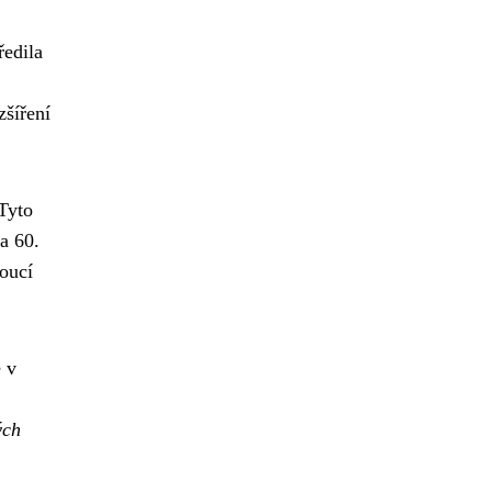
ředila
šíření
Tyto
a 60.
toucí
é v
ých
.