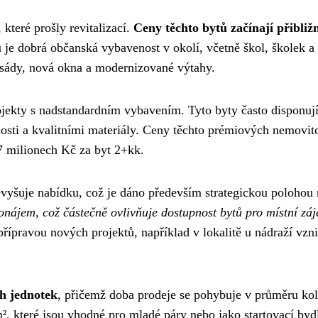
 které prošly revitalizací.
Ceny těchto bytů začínají přibliž
 je dobrá občanská vybavenost v okolí, včetně škol, školek a
sády, nová okna a modernizované výtahy.
rojekty s nadstandardním vybavením. Tyto byty často disponuj
osti a kvalitními materiály. Ceny těchto prémiových nemovito
7 milionech Kč za byt 2+kk.
vyšuje nabídku, což je dáno především strategickou polohou
ronájem, což částečně ovlivňuje dostupnost bytů pro místní zá
 přípravou nových projektů, například v lokalitě u nádraží vzn
ch jednotek
, přičemž doba prodeje se pohybuje v průměru ko
², které jsou vhodné pro mladé páry nebo jako startovací byd