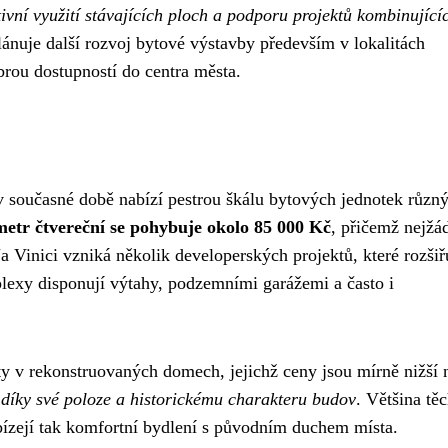
tivní využití stávajících ploch a podporu projektů kombinující
ánuje další rozvoj bytové výstavby především v lokalitách
ou dostupností do centra města.
v současné době nabízí pestrou škálu bytových jednotek různ
etr čtvereční se pohybuje okolo 85 000 Kč
, přičemž nejžá
 Vinici vzniká několik developerských projektů, které rozšiř
exy disponují výtahy, podzemními garážemi a často i
yty v rekonstruovaných domech, jejichž ceny jsou mírně nižší 
 díky své poloze a historickému charakteru budov
. Většina tě
abízejí tak komfortní bydlení s původním duchem místa.