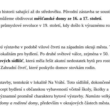
storii sahající až do středověku. Původní zástavba se soust
s můžeme obdivovat
měšťanské domy ze 16. a 17. století
.
ůmyslové revoluce v 19. století, kdy došlo k výraznému roz
vá výstavba
v podobě vilové čtvrti na západním okraji města. 
 lokalitám pro bydlení. Po druhé světové válce, zejména v 50. 
vých sídlišť
, která měla řešit akutní nedostatek bytů pro ros
ě Zahradní čtvrť, které poskytlo domov stovkám rodin.
tavby, tentokrát v lokalitě Na Vrábí. Toto sídliště, dokončen
cept bydlení s občanskou vybaveností včetně školy, školky a
k významné proměně charakteru bytové výstavby.
Namísto velk
 domy a rodinné domy
, především v okrajových částech města