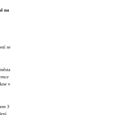
ně na
í
stí se
 města
jemce
ikne v
lem 3
lení.