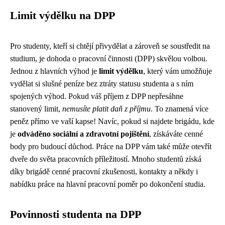
Limit výdělku na DPP
Pro studenty, kteří si chtějí přivydělat a zároveň se soustředit na
studium, je dohoda o pracovní činnosti (DPP) skvělou volbou.
Jednou z hlavních výhod je
limit výdělku
, který vám umožňuje
vydělat si slušné peníze bez ztráty statusu studenta a s ním
spojených výhod. Pokud váš příjem z DPP nepřesáhne
stanovený limit,
nemusíte platit daň z příjmu
. To znamená více
peněz přímo ve vaší kapse! Navíc, pokud si najdete brigádu, kde
je
odváděno sociální a zdravotní pojištění
, získáváte cenné
body pro budoucí důchod. Práce na DPP vám také může otevřít
dveře do světa pracovních příležitostí. Mnoho studentů získá
díky brigádě cenné pracovní zkušenosti, kontakty a někdy i
nabídku práce na hlavní pracovní poměr po dokončení studia.
Povinnosti studenta na DPP