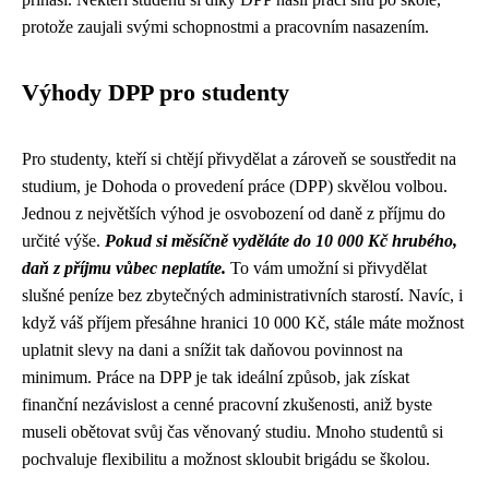
protože zaujali svými schopnostmi a pracovním nasazením.
Výhody DPP pro studenty
Pro studenty, kteří si chtějí přivydělat a zároveň se soustředit na
studium, je Dohoda o provedení práce (DPP) skvělou volbou.
Jednou z největších výhod je osvobození od daně z příjmu do
určité výše.
Pokud si měsíčně vyděláte do 10 000 Kč hrubého,
daň z příjmu vůbec neplatíte.
To vám umožní si přivydělat
slušné peníze bez zbytečných administrativních starostí. Navíc, i
když váš příjem přesáhne hranici 10 000 Kč, stále máte možnost
uplatnit slevy na dani a snížit tak daňovou povinnost na
minimum. Práce na DPP je tak ideální způsob, jak získat
finanční nezávislost a cenné pracovní zkušenosti, aniž byste
museli obětovat svůj čas věnovaný studiu. Mnoho studentů si
pochvaluje flexibilitu a možnost skloubit brigádu se školou.