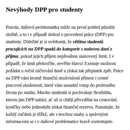
Nevýhody DPP pro studenty
Pravda, daňová problematika může na první pohled působit
složitě, a to i v případě dohod o provedení práce (DPP) pro
studenty. Důležité je si uvědomit, že
většina studentů
pracujících na DPP spadá do kategorie s nulovou daní z
příjmu
, pokud jejich příjem nepřesáhne stanovený limit. I v
případě, že limit překročíte, nevěšte hlavu! Existuje možnost
požádat o roční zúčtování daně a získat tak přeplatek zpět. Práce
na DPP vám kromě finanční nezávislosti přinese i cenné
pracovní zkušenosti, které vám usnadní vstup do profesního
života po studiu. Mnoho studentů si pochvaluje flexibilitu,
kterou jim DPP nabízí, ať už si chtějí přivydělat na cestování,
koníčky nebo jednoduše získat finanční rezervu. Pamatujte, že
každý začátek je těžký, ale s trochou snahy a správnými
informacemi se i v daňové problematice hravě zorientujete.