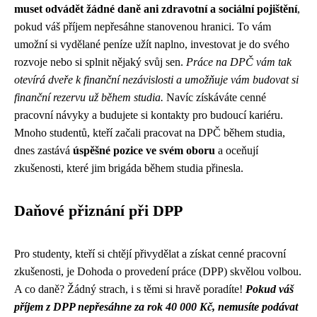
muset odvádět žádné daně ani zdravotní a sociální pojištění
,
pokud váš příjem nepřesáhne stanovenou hranici. To vám
umožní si vydělané peníze užít naplno, investovat je do svého
rozvoje nebo si splnit nějaký svůj sen.
Práce na DPČ vám tak
otevírá dveře k finanční nezávislosti a umožňuje vám budovat si
finanční rezervu už během studia.
Navíc získáváte cenné
pracovní návyky a budujete si kontakty pro budoucí kariéru.
Mnoho studentů, kteří začali pracovat na DPČ během studia,
dnes zastává
úspěšné pozice ve svém oboru
a oceňují
zkušenosti, které jim brigáda během studia přinesla.
Daňové přiznání při DPP
Pro studenty, kteří si chtějí přivydělat a získat cenné pracovní
zkušenosti, je Dohoda o provedení práce (DPP) skvělou volbou.
A co daně? Žádný strach, i s těmi si hravě poradíte!
Pokud váš
příjem z DPP nepřesáhne za rok 40 000 Kč, nemusíte podávat