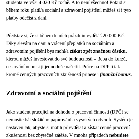
studenta ve výši 4 020 Kč ročně. A to není všechno! Pokud si
během roku platil/a sociální a zdravotní pojištění, můžeš si i tyto
platby odečíst z daní.
Představ si, že si během letních prázdnin vyděláš 20 000 Kč.
Díky slevám na dani a vrácení přeplatků na sociálním a
zdravotním pojištění bys mohl/a
získat zpět značnou částku
,
kterou můžeš investovat do své budoucnosti – třeba do kurzů,
cestování nebo si ji jednoduše našetřit. Práce na DPP ti tak
kromě cenných pracovních zkušeností přinese i
finanční bonus
.
Zdravotní a sociální pojištění
Jako student pracující na dohodu o pracovní činnosti (DPČ) se
nemusíte bát složitého papírování a vysokých odvodů. Systém je
nastaven tak, abyste si mohli přivydělat a získat cenné pracovní
zkušenosti bez zbytečné zátěže. V mnoha případech
nebudete