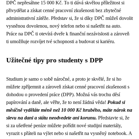
DPČ nepřesáhne 15 000 Kč. To ti dává skvělou příležitost si
přivydělat a získat cenné pracovní zkušenosti bez zbytečné
administrativní zátěže. Představ si, že si díky DPČ můžeš dovolit
vysněnou dovolenou, nový telefon nebo si našetřit na auto.
Práce na DPČ ti otevírá dveře k finanční nezávislosti a zároveň
ti umožňuje rozvíjet tvé schopnosti a budovat si kariéru.
Užitečné tipy pro studenty s DPP
Studium je samo o sobě náročné, a proto je skvělé, že si ho
můžete zpříjemnit a zároveň získat cenné pracovní zkušenosti s
dohodou o provedení práce (DPP). Možná vás trochu děsí
papírování a daně, ale věřte, že to není žádná věda!
Pokud si
měsíčně vyděláte méně než 10 000 Kč hrubého, máte nárok na
slevu na dani a státu neodvedete ani korunu.
Představte si, že
si za ušetřené peníze můžete pořídit nové studijní materiály,
vyrazit s přáteli na výlet nebo si našetřit na vysněný notebook. A