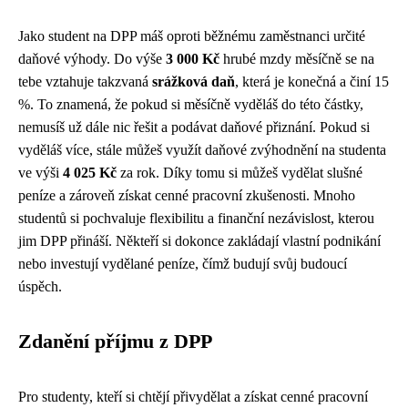
Jako student na DPP máš oproti běžnému zaměstnanci určité
daňové výhody. Do výše
3 000 Kč
hrubé mzdy měsíčně se na
tebe vztahuje takzvaná
srážková daň
, která je konečná a činí 15
%. To znamená, že pokud si měsíčně vyděláš do této částky,
nemusíš už dále nic řešit a podávat daňové přiznání. Pokud si
vyděláš více, stále můžeš využít daňové zvýhodnění na studenta
ve výši
4 025 Kč
za rok. Díky tomu si můžeš vydělat slušné
peníze a zároveň získat cenné pracovní zkušenosti. Mnoho
studentů si pochvaluje flexibilitu a finanční nezávislost, kterou
jim DPP přináší. Někteří si dokonce zakládají vlastní podnikání
nebo investují vydělané peníze, čímž budují svůj budoucí
úspěch.
Zdanění příjmu z DPP
Pro studenty, kteří si chtějí přivydělat a získat cenné pracovní