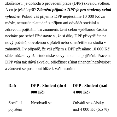
zkušenosti, je dohoda o provedení práce (DPP) skvělou volbou.
A co je ještě lepší?
Zdanění příjmů z DPP je pro studenty velmi
výhodné.
Pokud váš příjem z DPP nepřesáhne 10 000 Kč za
měsíc, nemusíte platit daň z příjmu ani odvádět sociální a
zdravotní pojištění. To znamená, že si celou vydělanou částku
necháte pro sebe! Představte si, že si díky DPP přivyděláte na
nový počítač, dovolenou s přáteli nebo si našetříte na studia v
zahraničí. I v případě, že váš příjem z DPP přesáhne 10 000 Kč,
stále můžete využít studentské slevy na dani a pojištění. Práce na
DPP vám tak dává skvělou příležitost získat finanční nezávislost
a zároveň se posunout blíže k vašim snům.
Daň
DPP - Student (do 4
DPP - Student (nad
000 Kč)
4 000 Kč)
Sociální
Neodvádí se
Odvádí se z částky
pojištění
nad 4 000 Kč (6,5 %)