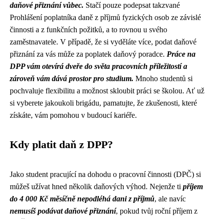
daňové přiznání vůbec.
Stačí pouze podepsat takzvané
Prohlášení poplatníka daně z příjmů fyzických osob ze závislé
činnosti a z funkčních požitků, a to rovnou u svého
zaměstnavatele. V případě, že si vyděláte více, podat daňové
přiznání za vás může za poplatek daňový poradce.
Práce na
DPP vám otevírá dveře do světa pracovních příležitostí a
zároveň vám dává prostor pro studium.
Mnoho studentů si
pochvaluje flexibilitu a možnost skloubit práci se školou. Ať už
si vyberete jakoukoli brigádu, pamatujte, že zkušenosti, které
získáte, vám pomohou v budoucí kariéře.
Kdy platit daň z DPP?
Jako student pracující na dohodu o pracovní činnosti (DPČ) si
můžeš užívat hned několik daňových výhod. Nejenže ti
příjem
do 4 000 Kč měsíčně nepodléhá dani z příjmů
, ale navíc
nemusíš podávat daňové přiznání
, pokud tvůj roční příjem z