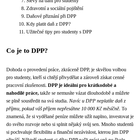
Slevy na dani pro studenty
Zdravotní a sociální pojištění
Daňové přiznání při DPP
Kdy platit daň z DPP?
Užitečné tipy pro studenty s DPP
Co je to DPP?
Dohoda o provedení práce, zkráceně DPP, je skvělou volbou
pro studenty, kteří si chtějí přivydělat a zároveň získat cenné
pracovní zkušenosti.
DPP je ideální pro krátkodobé a
nahodilé práce,
takže se nemusíte vázat dlouhodobě a můžete
se plně soustředit na svá studia.
Navíc u DPP neplatíte daň z
příjmu, pokud váš příjem nepřesáhne 10 000 Kč měsíčně.
To
znamená, že si vydělané peníze můžete užít naplno, investovat je
do svého rozvoje nebo si splnit nějaký svůj sen. Mnoho studentů
si pochvaluje flexibilitu a finanční nezávislost, kterou jim DPP
přináší. Někteří studenti si díky DPP našli práci snů po škole,