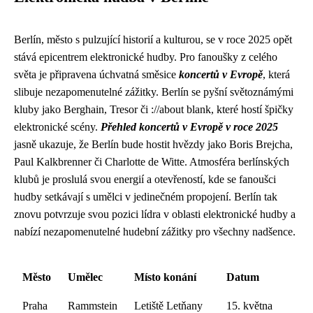
Berlín, město s pulzující historií a kulturou, se v roce 2025 opět
stává epicentrem elektronické hudby. Pro fanoušky z celého
světa je připravena úchvatná směsice
koncertů v Evropě
, která
slibuje nezapomenutelné zážitky. Berlín se pyšní světoznámými
kluby jako Berghain, Tresor či ://about blank, které hostí špičky
elektronické scény.
Přehled koncertů v Evropě v roce 2025
jasně ukazuje, že Berlín bude hostit hvězdy jako Boris Brejcha,
Paul Kalkbrenner či Charlotte de Witte. Atmosféra berlínských
klubů je proslulá svou energií a otevřeností, kde se fanoušci
hudby setkávají s umělci v jedinečném propojení. Berlín tak
znovu potvrzuje svou pozici lídra v oblasti elektronické hudby a
nabízí nezapomenutelné hudební zážitky pro všechny nadšence.
Město
Umělec
Místo konání
Datum
Praha
Rammstein
Letiště Letňany
15. května