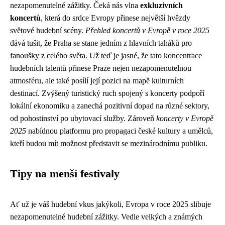
nezapomenutelné zážitky. Čeká nás vlna
exkluzivních
koncertů
, která do srdce Evropy přinese největší hvězdy
světové hudební scény.
Přehled koncertů v Evropě v roce 2025
dává tušit, že Praha se stane jedním z hlavních taháků pro
fanoušky z celého světa. Už teď je jasné, že tato koncentrace
hudebních talentů přinese Praze nejen nezapomenutelnou
atmosféru, ale také posílí její pozici na mapě kulturních
destinací. Zvýšený turistický ruch spojený s koncerty podpoří
lokální ekonomiku a zanechá pozitivní dopad na různé sektory,
od pohostinství po ubytovací služby. Zároveň
koncerty v Evropě
2025
nabídnou platformu pro propagaci české kultury a umělců,
kteří budou mít možnost představit se mezinárodnímu publiku.
Tipy na menší festivaly
Ať už je váš hudební vkus jakýkoli, Evropa v roce 2025 slibuje
nezapomenutelné hudební zážitky. Vedle velkých a známých