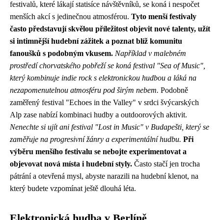
festivalů, které lákají statisíce návštěvníků, se koná i nespočet
menších akcí s jedinečnou atmosférou.
Tyto menší festivaly
často představují skvělou příležitost objevit nové talenty, užít
si intimnější hudební zážitek a poznat blíž komunitu
fanoušků s podobným vkusem.
Například v malebném
prostředí chorvatského pobřeží se koná festival "Sea of Music",
který kombinuje indie rock s elektronickou hudbou a láká na
nezapomenutelnou atmosféru pod širým nebem.
Podobně
zaměřený festival "Echoes in the Valley" v srdci švýcarských
Alp zase nabízí kombinaci hudby a outdoorových aktivit.
Nenechte si ujít ani festival "Lost in Music" v Budapešti, který se
zaměřuje na progresivní žánry a experimentální hudbu.
Při
výběru menšího festivalu se nebojte experimentovat a
objevovat nová místa i hudební styly.
Často stačí jen trocha
pátrání a otevřená mysl, abyste narazili na hudební klenot, na
který budete vzpomínat ještě dlouhá léta.
Elektronická hudba v Berlíně