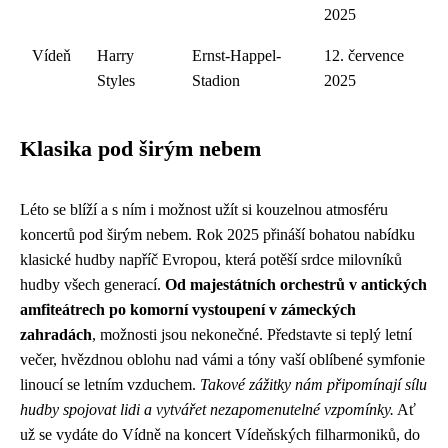
2025
Vídeň
Harry
Ernst-Happel-
12. července
Styles
Stadion
2025
Klasika pod širým nebem
Léto se blíží a s ním i možnost užít si kouzelnou atmosféru
koncertů pod širým nebem. Rok 2025 přináší bohatou nabídku
klasické hudby napříč Evropou, která potěší srdce milovníků
hudby všech generací.
Od majestátních orchestrů v antických
amfiteátrech po komorní vystoupení v zámeckých
zahradách
, možnosti jsou nekonečné. Představte si teplý letní
večer, hvězdnou oblohu nad vámi a tóny vaší oblíbené symfonie
linoucí se letním vzduchem.
Takové zážitky nám připomínají sílu
hudby spojovat lidi a vytvářet nezapomenutelné vzpomínky.
Ať
už se vydáte do Vídně na koncert Vídeňských filharmoniků, do