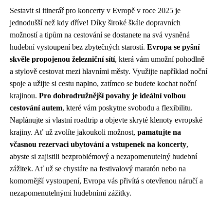
Sestavit si itinerář pro koncerty v Evropě v roce 2025 je
jednodušší než kdy dříve! Díky široké škále dopravních
možností a tipům na cestování se dostanete na svá vysněná
hudební vystoupení bez zbytečných starostí.
Evropa se pyšní
skvěle propojenou železniční sítí
, která vám umožní pohodlně
a stylově cestovat mezi hlavními městy. Využijte například noční
spoje a užijte si cestu naplno, zatímco se budete kochat noční
krajinou.
Pro dobrodružnější povahy je ideální volbou
cestování autem
, které vám poskytne svobodu a flexibilitu.
Naplánujte si vlastní roadtrip a objevte skryté klenoty evropské
krajiny. Ať už zvolíte jakoukoli možnost,
pamatujte na
včasnou rezervaci ubytování a vstupenek na koncerty
,
abyste si zajistili bezproblémový a nezapomenutelný hudební
zážitek. Ať už se chystáte na festivalový maratón nebo na
komornější vystoupení, Evropa vás přivítá s otevřenou náručí a
nezapomenutelnými hudebními zážitky.