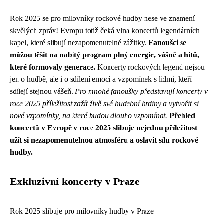
Rok 2025 se pro milovníky rockové hudby nese ve znamení
skvělých zpráv! Evropu totiž čeká vlna koncertů legendárních
kapel, které slibují nezapomenutelné zážitky.
Fanoušci se
můžou těšit na nabitý program plný energie, vášně a hitů,
které formovaly generace.
Koncerty rockových legend nejsou
jen o hudbě, ale i o sdílení emocí a vzpomínek s lidmi, kteří
sdílejí stejnou vášeň.
Pro mnohé fanoušky představují koncerty v
roce 2025 příležitost zažít živě své hudební hrdiny a vytvořit si
nové vzpomínky, na které budou dlouho vzpomínat.
Přehled
koncertů v Evropě v roce 2025 slibuje nejednu příležitost
užít si nezapomenutelnou atmosféru a oslavit sílu rockové
hudby.
Exkluzivní koncerty v Praze
Rok 2025 slibuje pro milovníky hudby v Praze