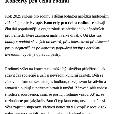
Koncerty pro celou rodinu
Rok 2025 slibuje pro rodiny s dětmi bohatou nabídku hudebních
zážitků po celé Evropě.
Koncerty pro celou rodinu
se stávají
čím dál populárnější a organizátoři se předhánějí v nápaditých
programech, které zaujmou malé i velké diváky.
Od klasické
hudby v podání slavných orchestrů, přes interaktivní představení
pro ty nejmenší, až po koncerty populární hudby s dětskými
hvězdami
, výběr je opravdu pestrý.
Rodinný výlet na koncert tak může být skvělou příležitostí, jak
strávit čas společně a užít si nevšední kulturní zážitek. Děti se
zábavnou formou seznamují s hudbou, rozvíjí svou kreativitu a
fantazii a budují si pozitivní vztah k umění. Zároveň sdílí radost
s rodiči a sourozenci, čímž se posilují rodinné vazby. Ať už se
rozhodnete pro jakýkoliv žánr či typ koncertu, nezapomeňte si
včas zajistit vstupenky. Přehled koncertů v Evropě v roce 2025
naleznete na specializovaných webových stránkách a v