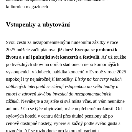
kulturních magazínech.
Vstupenky a ubytování
Svou cestu za nezapomenutelnými hudebními zážitky v roce
2025 můžete začít plánovat již dnes!
Evropa se probouzí k
životu a s ní i pulzující svět koncertů a festivalů.
Ať už toužíte
po hvězdných show na obřích stadionech nebo komornějších
vystoupeních v klubech, nabídka koncertů v Evropě v roce 2025
uspokojí i ty nejnáročnější fanoušky.
Lístky na koncerty vašich
oblíbených interpretů se stávají vstupenkou do světa hudby a
emocí a zároveň skvělou investicí do nezapomenutelných
zážitků.
Neváhejte a zajistěte si svá místa včas, ať vám neunikne
ani nota! Co se týče ubytování, máte nepřeberné možnosti. Od
stylových hotelů v centru dění přes útulné penziony až po
cenově dostupné hostely, vybere si každý podle svého gusta a
rozpočtu. Ať se rozhodnete pro jakoukoli variantu,