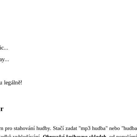
c...
y...
 legálně!
er
 pro stahování hudby. Stačí zadat "mp3 hudba" nebo "hudba
sledků vyhledávání.
Obrovská knihovna skladeb
, od populárn