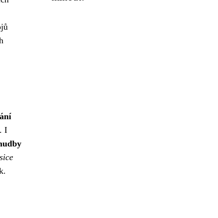
ojů
h
ání
. I
 hudby
sice
k.