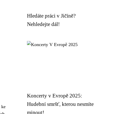
Hledáte práci v Jičíně?
Nehledejte dál!
Koncerty v Evropě 2025:
Hudební smršť, kterou nesmíte
 ke
minout!
ích