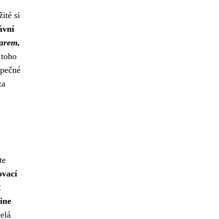
ité si
ávní
arem,
toho
zpečné
za
te
ovací
t
ine
elá