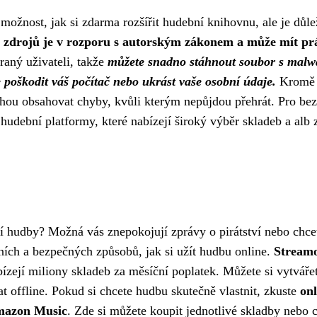
ožnost, jak si zdarma rozšířit hudební knihovnu, ale je důlež
h zdrojů je v rozporu s autorským zákonem a může mít pr
aný uživateli, takže
můžete snadno stáhnout soubor s malw
poškodit váš počítač nebo ukrást vaše osobní údaje.
Kromě 
ou obsahovat chyby, kvůli kterým nepůjdou přehrát. Pro be
 hudební platformy, které nabízejí široký výběr skladeb a alb 
ní hudby? Možná vás znepokojují zprávy o pirátství nebo chce
ních a bezpečných způsobů, jak si užít hudbu online.
Stream
ízejí miliony skladeb za měsíční poplatek. Můžete si vytváře
t offline. Pokud si chcete hudbu skutečně vlastnit, zkuste
onl
Amazon Music
. Zde si můžete koupit jednotlivé skladby nebo c