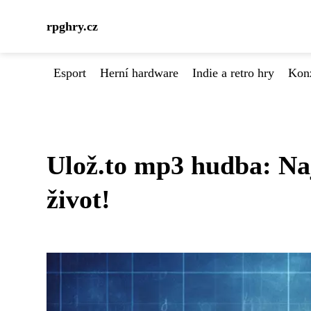
rpghry.cz
Esport
Herní hardware
Indie a retro hry
Kon
Ulož.to mp3 hudba: Naj
život!