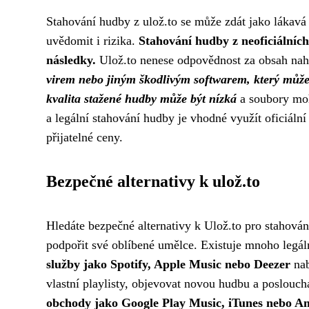
Stahování hudby z ulož.to se může zdát jako lákavá m
uvědomit i rizika.
Stahování hudby z neoficiálníc
následky.
Ulož.to nenese odpovědnost za obsah nahr
virem nebo jiným škodlivým softwarem, který může 
kvalita stažené hudby může být nízká
a soubory moh
a legální stahování hudby je vhodné využít oficiální
přijatelné ceny.
Bezpečné alternativy k ulož.to
Hledáte bezpečné alternativy k Ulož.to pro stahová
podpořit své oblíbené umělce. Existuje mnoho legál
služby jako Spotify, Apple Music nebo Deezer
nab
vlastní playlisty, objevovat novou hudbu a posloucha
obchody jako Google Play Music, iTunes nebo 