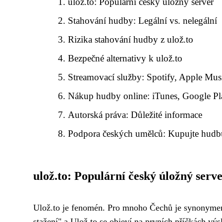
ulož.to: Populární český úložný server
Stahování hudby: Legální vs. nelegální
Rizika stahování hudby z ulož.to
Bezpečné alternativy k ulož.to
Streamovací služby: Spotify, Apple Musi
Nákup hudby online: iTunes, Google Pla
Autorská práva: Důležité informace
Podpora českých umělců: Kupujte hudbu
ulož.to: Populární český úložný serv
Ulož.to je fenomén. Pro mnoho Čechů je synonymem
stažení" a Ulož.to se objeví na prvních příčkách vý