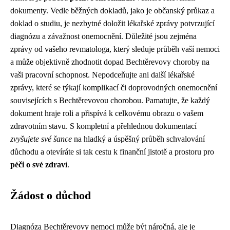
dokumenty. Vedle běžných dokladů, jako je občanský průkaz a
doklad o studiu, je nezbytné doložit lékařské zprávy potvrzující
diagnózu a závažnost onemocnění. Důležité jsou zejména
zprávy od vašeho revmatologa, který sleduje průběh vaší nemoci
a může objektivně zhodnotit dopad Bechtěrevovy choroby na
vaši pracovní schopnost. Nepodceňujte ani další lékařské
zprávy, které se týkají komplikací či doprovodných onemocnění
souvisejících s Bechtěrevovou chorobou. Pamatujte, že každý
dokument hraje roli a přispívá k celkovému obrazu o vašem
zdravotním stavu. S kompletní a přehlednou dokumentací
zvyšujete své šance
na hladký a úspěšný průběh schvalování
důchodu a otevíráte si tak cestu k finanční jistotě a prostoru pro
péči o své zdraví
.
Žádost o důchod
Diagnóza Bechtěrevovy nemoci může být náročná, ale je