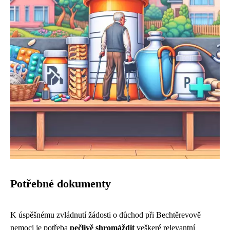
Potřebné dokumenty
K úspěšnému zvládnutí žádosti o důchod při Bechtěrevově
nemoci je potřeba
pečlivě shromáždit
veškeré relevantní