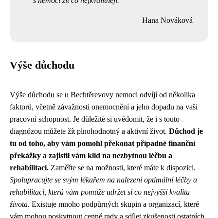
s nemocí žít co nejkvalitněji.
Hana Nováková
Výše důchodu
Výše důchodu se u Bechtěrevovy nemoci odvíjí od několika
faktorů, včetně závažnosti onemocnění a jeho dopadu na vaši
pracovní schopnost. Je důležité si uvědomit, že i s touto
diagnózou můžete žít plnohodnotný a aktivní život.
Důchod je
tu od toho, aby vám pomohl překonat případné finanční
překážky a zajistil vám klid na nezbytnou léčbu a
rehabilitaci.
Zaměřte se na možnosti, které máte k dispozici.
Spolupracujte se svým lékařem na nalezení optimální léčby a
rehabilitaci, která vám pomůže udržet si co nejvyšší kvalitu
života.
Existuje mnoho podpůrných skupin a organizací, které
vám mohou poskytnout cenné rady a sdílet zkušenosti ostatních