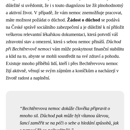
důležité si uvědomit, že i s touto diagnózou lze žít plnohodnotný
a aktivní život. V případě, že vám nemoc znemožňuje pracovat,
máte možnost požádat o důchod.
Žádost o důchod
se podává
na České správě sociálního zabezpečení a je důležité k ní přiložit
veškerou relevantní lékařskou dokumentaci, která potvrdí váš
zdravotní stav a omezení, která s sebou nemoc přináší.
Důchod
při Bechtěrevově nemoci
vám může poskytnout finanční stabilitu
a klid na to, abyste se mohli soustředit na své zdraví a pohodu.
Existuje mnoho příběhů lidí, kteří i přes Bechtěrevovu nemoc
žijí aktivně, věnují se svým zájmům a koníčkům a nacházejí v
životě radost a naplnění.
Bechtěrevova nemoc dokáže člověka připravit o
mnoho sil. Důchod pak může být vítanou úlevou,
šancí zaměřit se na péči o sebe a hledání způsobů, jak