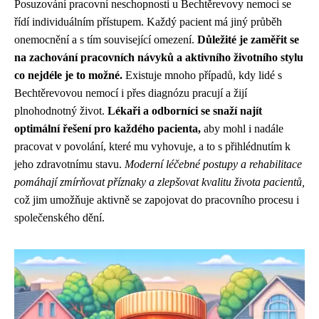
Posuzování pracovní neschopnosti u Bechtěrevovy nemoci se
řídí individuálním přístupem. Každý pacient má jiný průběh
onemocnění a s tím související omezení.
Důležité je zaměřit se
na zachování pracovních návyků a aktivního životního stylu
co nejdéle je to možné.
Existuje mnoho případů, kdy lidé s
Bechtěrevovou nemocí i přes diagnózu pracují a žijí
plnohodnotný život.
Lékaři a odborníci se snaží najít
optimální řešení pro každého pacienta,
aby mohl i nadále
pracovat v povolání, které mu vyhovuje, a to s přihlédnutím k
jeho zdravotnímu stavu.
Moderní léčebné postupy a rehabilitace
pomáhají zmírňovat příznaky a zlepšovat kvalitu života pacientů,
což jim umožňuje aktivně se zapojovat do pracovního procesu i
společenského dění.