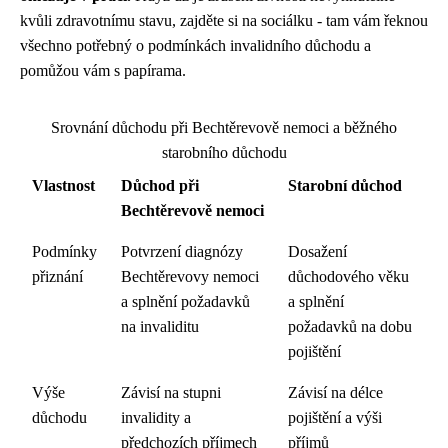
kvůli zdravotnímu stavu, zajděte si na sociálku - tam vám řeknou
všechno potřebný o podmínkách invalidního důchodu a
pomůžou vám s papírama.
Srovnání důchodu při Bechtěrevově nemoci a běžného
starobního důchodu
Vlastnost
Důchod při
Starobní důchod
Bechtěrevově nemoci
Podmínky
Potvrzení diagnózy
Dosažení
přiznání
Bechtěrevovy nemoci
důchodového věku
a splnění požadavků
a splnění
na invaliditu
požadavků na dobu
pojištění
Výše
Závisí na stupni
Závisí na délce
důchodu
invalidity a
pojištění a výši
předchozích příjmech
příjmů