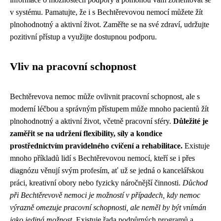
v systému. Pamatujte, že i s Bechtěrevovou nemocí můžete žít
plnohodnotný a aktivní život. Zaměřte se na své zdraví, udržujte
pozitivní přístup a využijte dostupnou podporu.
Vliv na pracovní schopnost
Bechtěrevova nemoc může ovlivnit pracovní schopnost, ale s
moderní léčbou a správným přístupem může mnoho pacientů žít
plnohodnotný a aktivní život, včetně pracovní sféry.
Důležité je
zaměřit se na udržení flexibility, síly a kondice
prostřednictvím pravidelného cvičení a rehabilitace.
Existuje
mnoho příkladů lidí s Bechtěrevovou nemocí, kteří se i přes
diagnózu věnují svým profesím, ať už se jedná o kancelářskou
práci, kreativní obory nebo fyzicky náročnější činnosti.
Důchod
při Bechtěrevově nemoci je možností v případech, kdy nemoc
výrazně omezuje pracovní schopnosti, ale neměl by být vnímán
jako jediná možnost.
Existuje řada podpůrných programů a