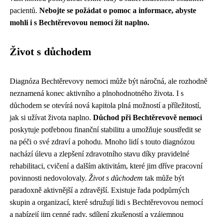
pacientů.
Nebojte se požádat o pomoc a informace, abyste
mohli i s Bechtěrevovou nemocí žít naplno.
Život s důchodem
Diagnóza Bechtěrevovy nemoci může být náročná, ale rozhodně
neznamená konec aktivního a plnohodnotného života. I s
důchodem se otevírá nová kapitola plná možností a příležitostí,
jak si užívat života naplno.
Důchod při Bechtěrevově nemoci
poskytuje potřebnou finanční stabilitu a umožňuje soustředit se
na péči o své zdraví a pohodu. Mnoho lidí s touto diagnózou
nachází úlevu a zlepšení zdravotního stavu díky pravidelné
rehabilitaci, cvičení a dalším aktivitám, které jim dříve pracovní
povinnosti nedovolovaly.
Život s důchodem
tak může být
paradoxně aktivnější a zdravější. Existuje řada podpůrných
skupin a organizací, které sdružují lidi s Bechtěrevovou nemocí
a nabízejí jim cenné rady, sdílení zkušeností a vzájemnou