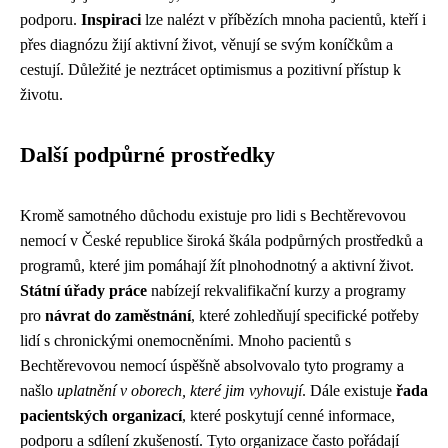
podporu.
Inspiraci
lze nalézt v příbězích mnoha pacientů, kteří i
přes diagnózu žijí aktivní život, věnují se svým koníčkům a
cestují. Důležité je neztrácet optimismus a pozitivní přístup k
životu.
Další podpůrné prostředky
Kromě samotného důchodu existuje pro lidi s Bechtěrevovou
nemocí v České republice široká škála podpůrných prostředků a
programů, které jim pomáhají žít plnohodnotný a aktivní život.
Státní úřady práce
nabízejí rekvalifikační kurzy a programy
pro
návrat do zaměstnání
, které zohledňují specifické potřeby
lidí s chronickými onemocněními. Mnoho pacientů s
Bechtěrevovou nemocí úspěšně absolvovalo tyto programy a
našlo
uplatnění v oborech, které jim vyhovují
. Dále existuje
řada
pacientských organizací
, které poskytují cenné informace,
podporu a sdílení zkušeností. Tyto organizace často pořádají