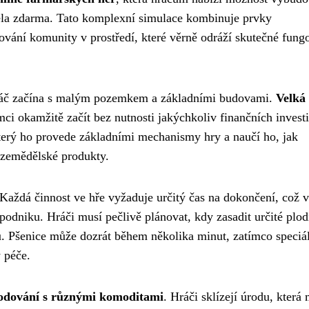
cela zdarma. Tato komplexní simulace kombinuje prvky
ování komunity v prostředí, které věrně odráží skutečné fung
hráč začína s malým pozemkem a základními budovami.
Velká
 okamžitě začít bez nutnosti jakýchkoliv finančních investi
 který ho provede základními mechanismy hry a naučí ho, jak
é zemědělské produkty.
 Každá činnost ve hře vyžaduje určitý čas na dokončení, což v
podniku. Hráči musí pečlivě plánovat, kdy zasadit určité plod
tu. Pšenice může dozrát během několika minut, zatímco speciá
 péče.
odování s různými komoditami
. Hráči sklízejí úrodu, která