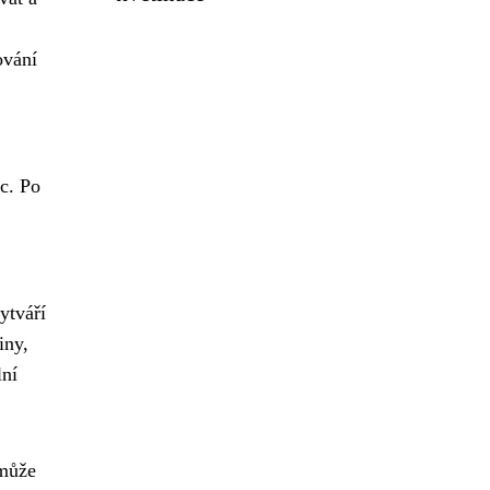
ování
c. Po
ytváří
iny,
lní
 může