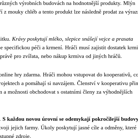
 různých výrobních budovách na hodnotnější produkty. Mlýn
í z mouky chléb a tento produkt lze následně prodat za výraz
žitku.
Krávy poskytují mléko, slepice snášejí vejce a prasata
e specifickou péči a krmení. Hráči musí zajistit dostatek krm
právě pro zvířata, nebo nákup krmiva od jiných hráčů.
 online hry zdarma. Hráči mohou vstupovat do kooperativů, co
rojektech a pomáhají si navzájem. Členství v kooperativu přin
m a možnosti obchodovat s ostatními členy za výhodnějších
ů.
S každou novou úrovní se odemykají pokročilejší budovy
voji jejich farmy. Úkoly poskytují jasné cíle a odměny, které
ostupné zdroje.