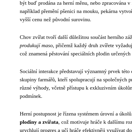
být buď prodána za herní měnu, nebo zpracována v
například přemění pšenici na mouku, pekárna vytvoř
vyšší cenu než původní surovinu.
Chov zvířat tvoří další důležitou součást herního zá
produkují maso
, přičemž každý druh zvířete vyžaduj
což znamená pěstování speciálních plodin určených 
Sociální interakce představují významný prvek této
skupiny farmářů, kteří spolupracují na společných p
různé výhody, včetně přístupu k exkluzivním úkolů
podmínek.
Herní postupnost je řízena systémem úrovní a úkol
plodiny a zvířata
, což motivuje hráče k dalšímu roz
urychlují progres a učí hráče efektivněji využívat d