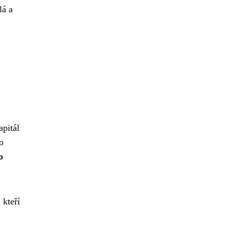
lá a
apitál
o
o
 kteří