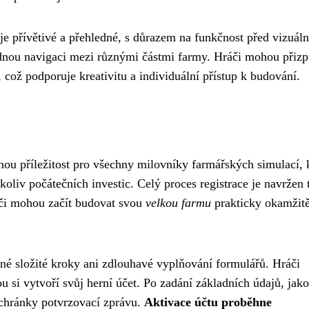
e přívětivé a přehledné, s důrazem na funkčnost před vizuáln
adnou navigaci mezi různými částmi farmy. Hráči mohou přizp
 což podporuje kreativitu a individuální přístup k budování.
ou příležitost pro všechny milovníky farmářských simulací, k
oliv počátečních investic. Celý proces registrace je navržen 
ráči mohou začít budovat svou
velkou farmu
prakticky okamžit
né složité kroky ani zdlouhavé vyplňování formulářů. Hráči
 si vytvoří svůj herní účet. Po zadání základních údajů, jako
schránky potvrzovací zprávu.
Aktivace účtu proběhne