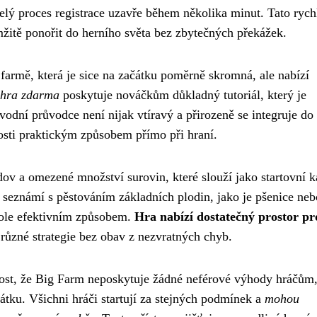
celý proces registrace uzavře během několika minut. Tato rych
žitě ponořit do herního světa bez zbytečných překážek.
í farmě, která je sice na začátku poměrně skromná, ale nabízí
 hra zdarma
poskytuje nováčkům důkladný tutoriál, který je
dní průvodce není nijak vtíravý a přirozeně se integruje do
losti praktickým způsobem přímo při hraní.
ov a omezené množství surovin, které slouží jako startovní k
 seznámí s pěstováním základních plodin, jako je pšenice neb
pole efektivním způsobem.
Hra nabízí dostatečný prostor pr
 různé strategie bez obav z nezvratných chyb.
ost, že Big Farm neposkytuje žádné neférové výhody hráčům,
čátku. Všichni hráči startují za stejných podmínek a
mohou