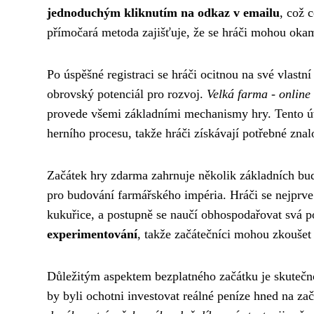
jednoduchým kliknutím na odkaz v emailu
, což 
přímočará metoda zajišťuje, že se hráči mohou okam
Po úspěšné registraci se hráči ocitnou na své vlastn
obrovský potenciál pro rozvoj.
Velká farma - online
provede všemi základními mechanismy hry. Tento úvo
herního procesu, takže hráči získávají potřebné zna
Začátek hry zdarma zahrnuje několik základních bud
pro budování farmářského impéria. Hráči se nejprve
kukuřice, a postupně se naučí obhospodařovat svá 
experimentování
, takže začátečníci mohou zkoušet
Důležitým aspektem bezplatného začátku je skutečn
by byli ochotni investovat reálné peníze hned na za