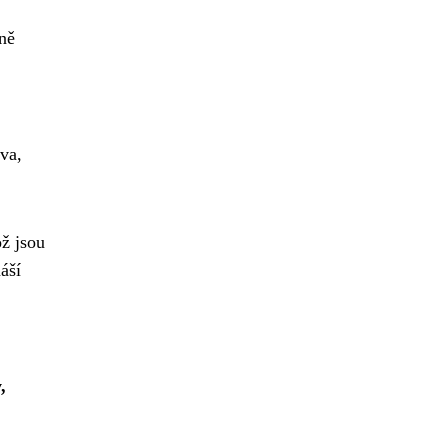
ně
iva,
ž jsou
áší
,