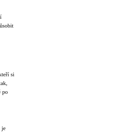
í
ůsobit
teří si
tak,
ě po
 je