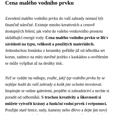
Cena malého vodního prvku
Zavedení malého vodního prvku do vaší zahrady nemusí být
finančně náročné. Existuje mnoho kreativních a cenově
dostupných řešení, jak vnést do vašeho venkovního prostoru
uklidňující energii vody.
Cena malého vodního prvku se liší v
závislosti na typu, velikosti a použitých materiálech.
Jednoduchou fontánku z keramiky pořídíte již od několika set
korun, zatímco na míru stavěné jezírko s kaskádou a osvětlením
se může vyšplhat až na desítky tisíc.
Než se vydáte na nákupy, zvažte, jaký typ vodního prvku by se
nejlépe hodil do vaší zahrady a kolik jste ochotni investovat.
Inspirujte se online galeriemi, projděte si zahradnictví a nechte si
poradit od odborníků.
S trochou kreativity a šikovnosti si
můžete vytvořit krásný a funkční vodní prvek i svépomocí.
Použijte staré hrnce, sudy, kameny nebo dřevo a dejte jim nový