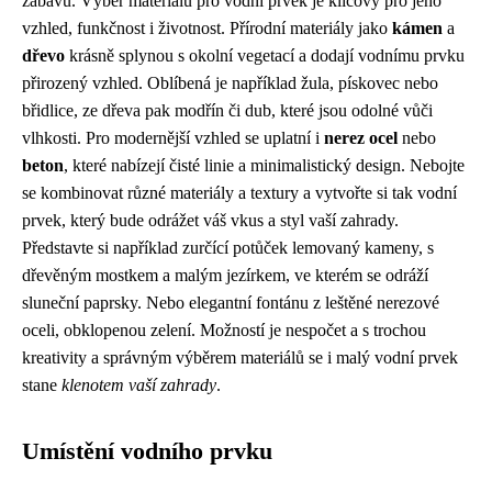
zábavu. Výběr materiálů pro vodní prvek je klíčový pro jeho
vzhled, funkčnost i životnost. Přírodní materiály jako
kámen
a
dřevo
krásně splynou s okolní vegetací a dodají vodnímu prvku
přirozený vzhled. Oblíbená je například žula, pískovec nebo
břidlice, ze dřeva pak modřín či dub, které jsou odolné vůči
vlhkosti. Pro modernější vzhled se uplatní i
nerez ocel
nebo
beton
, které nabízejí čisté linie a minimalistický design. Nebojte
se kombinovat různé materiály a textury a vytvořte si tak vodní
prvek, který bude odrážet váš vkus a styl vaší zahrady.
Představte si například zurčící potůček lemovaný kameny, s
dřevěným mostkem a malým jezírkem, ve kterém se odráží
sluneční paprsky. Nebo elegantní fontánu z leštěné nerezové
oceli, obklopenou zelení. Možností je nespočet a s trochou
kreativity a správným výběrem materiálů se i malý vodní prvek
stane
klenotem vaší zahrady
.
Umístění vodního prvku