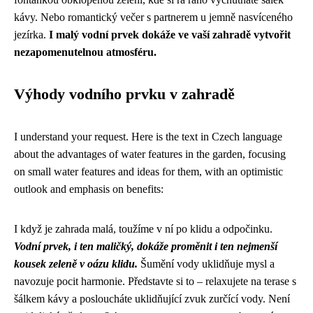
kávy. Nebo romantický večer s partnerem u jemně nasvíceného
jezírka.
I malý vodní prvek dokáže ve vaší zahradě vytvořit
nezapomenutelnou atmosféru.
Výhody vodního prvku v zahradě
I understand your request. Here is the text in Czech language
about the advantages of water features in the garden, focusing
on small water features and ideas for them, with an optimistic
outlook and emphasis on benefits:
I když je zahrada malá, toužíme v ní po klidu a odpočinku.
Vodní prvek, i ten maličký, dokáže proměnit i ten nejmenší
kousek zeleně v oázu klidu.
Šumění vody uklidňuje mysl a
navozuje pocit harmonie. Představte si to – relaxujete na terase s
šálkem kávy a posloucháte uklidňující zvuk zurčící vody. Není