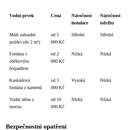
Vodní prvek
Cena
Náročnost
Náročnost
instalace
údržby
Malé zahradní
od 5
Střední
Střední
jezírko (do 2 m²)
000 Kč
Fontána s
od 2
Nízká
Nízká
oběhovým
000 Kč
čerpadlem
Kaskádová
od 3
Vysoká
Nízká
fontána z kamenů
000 Kč
Vodní stěna z
od 10
Nízká
Nízká
nerezu
000 Kč
Bezpečnostní opatření