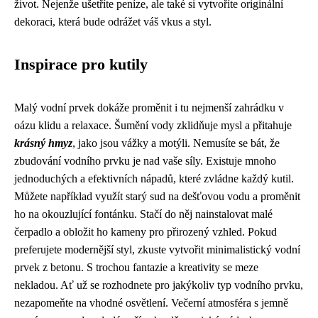
život. Nejenže ušetříte peníze, ale také si vytvoříte originální
dekoraci, která bude odrážet váš vkus a styl.
Inspirace pro kutily
Malý vodní prvek dokáže proměnit i tu nejmenší zahrádku v
oázu klidu a relaxace. Šumění vody zklidňuje mysl a přitahuje
krásný hmyz
, jako jsou vážky a motýli. Nemusíte se bát, že
zbudování vodního prvku je nad vaše síly. Existuje mnoho
jednoduchých a efektivních nápadů, které zvládne každý kutil.
Můžete například využít starý sud na dešťovou vodu a proměnit
ho na okouzlující fontánku. Stačí do něj nainstalovat malé
čerpadlo a obložit ho kameny pro přirozený vzhled. Pokud
preferujete modernější styl, zkuste vytvořit minimalistický vodní
prvek z betonu. S trochou fantazie a kreativity se meze
nekladou. Ať už se rozhodnete pro jakýkoliv typ vodního prvku,
nezapomeňte na vhodné osvětlení. Večerní atmosféra s jemně