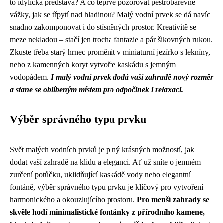
to idylická představa? A co teprve pozorovat pestrobarevné
vážky, jak se třpytí nad hladinou? Malý vodní prvek se dá navíc
snadno zakomponovat i do stísněných prostor. Kreativitě se
meze nekladou – stačí jen trocha fantazie a pár šikovných rukou.
Zkuste třeba starý hrnec proměnit v miniaturní jezírko s lekníny,
nebo z kamenných koryt vytvořte kaskádu s jemným
vodopádem.
I malý vodní prvek dodá vaší zahradě nový rozměr
a stane se oblíbeným místem pro odpočinek i relaxaci.
Výběr správného typu prvku
Svět malých vodních prvků je plný krásných možností, jak
dodat vaší zahradě na klidu a eleganci. Ať už sníte o jemném
zurčení potůčku, uklidňující kaskádě vody nebo elegantní
fontáně, výběr správného typu prvku je klíčový pro vytvoření
harmonického a okouzlujícího prostoru.
Pro menší zahrady se
skvěle hodí minimalistické fontánky z přírodního kamene,