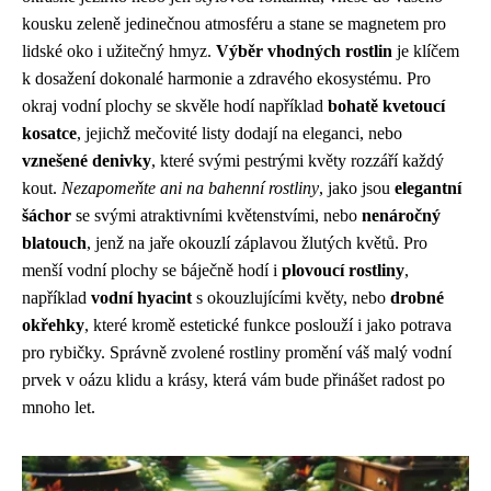
kousku zeleně jedinečnou atmosféru a stane se magnetem pro
lidské oko i užitečný hmyz.
Výběr vhodných rostlin
je klíčem
k dosažení dokonalé harmonie a zdravého ekosystému. Pro
okraj vodní plochy se skvěle hodí například
bohatě kvetoucí
kosatce
, jejichž mečovité listy dodají na eleganci, nebo
vznešené denivky
, které svými pestrými květy rozzáří každý
kout.
Nezapomeňte ani na bahenní rostliny
, jako jsou
elegantní
šáchor
se svými atraktivními květenstvími, nebo
nenáročný
blatouch
, jenž na jaře okouzlí záplavou žlutých květů. Pro
menší vodní plochy se báječně hodí i
plovoucí rostliny
,
například
vodní hyacint
s okouzlujícími květy, nebo
drobné
okřehky
, které kromě estetické funkce poslouží i jako potrava
pro rybičky. Správně zvolené rostliny promění váš malý vodní
prvek v oázu klidu a krásy, která vám bude přinášet radost po
mnoho let.