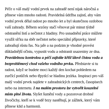
Péče o váš malý vodní prvek na zahradě není nijak náročná a
přinese vám mnoho radosti. Pravidelná údržba zajistí, aby vám
vodní prvek dělal radost po mnoho let a byl skutečnou ozdobou
vaší zahrady. Během sezóny stačí věnovat pár minut týdně
odstranění listí a nečistot z hladiny. Pro usnadnění práce můžete
využít síťku na sběr nečistot nebo speciální přípravky, které
zabraňují růstu řas. Na jaře a na podzim je vhodné provést
důkladnější očistu, vypustit vodu a odstranit usazeniny ze dna.
Pravidelnou kontrolou a péčí zajistíte křišťálově čistou vodu a
bezproblémový chod vašeho vodního prvku.
Představte si tu
radost, když se budete moci každý den kochat pohledem na
zurčící potůček nebo třpytící se hladinu jezírka. Inspiraci pro váš
malý vodní prvek najdete v zahradnických centrech, časopisech
nebo na internetu.
I na malém prostoru lze vytvořit kouzelné
místo plné života.
Slyšet šumění vody a pozorovat drobné
živočichy, kteří se k vodě brzy nastěhují, je zážitek, který vám
přinese klid a harmonii.