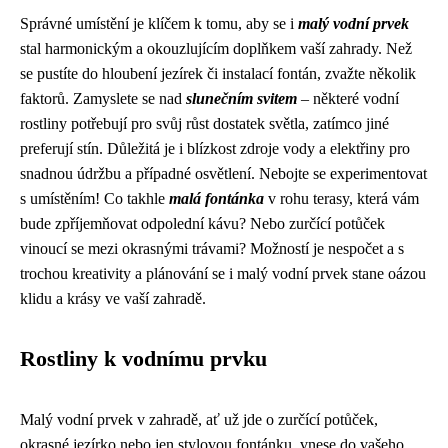
Správné umístění je klíčem k tomu, aby se i
malý vodní prvek
stal harmonickým a okouzlujícím doplňkem vaší zahrady. Než
se pustíte do hloubení jezírek či instalací fontán, zvažte několik
faktorů. Zamyslete se nad
slunečním svitem
– některé vodní
rostliny potřebují pro svůj růst dostatek světla, zatímco jiné
preferují stín. Důležitá je i blízkost zdroje vody a elektřiny pro
snadnou údržbu a případné osvětlení. Nebojte se experimentovat
s umístěním! Co takhle
malá fontánka
v rohu terasy, která vám
bude zpříjemňovat odpolední kávu? Nebo zurčící potůček
vinoucí se mezi okrasnými trávami? Možností je nespočet a s
trochou kreativity a plánování se i malý vodní prvek stane oázou
klidu a krásy ve vaší zahradě.
Rostliny k vodnímu prvku
Malý vodní prvek v zahradě, ať už jde o zurčící potůček,
okrasné jezírko nebo jen stylovou fontánku, vnese do vašeho