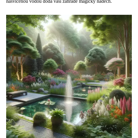
nasvícenou vodou dodá vaší zahradě magický nádech.