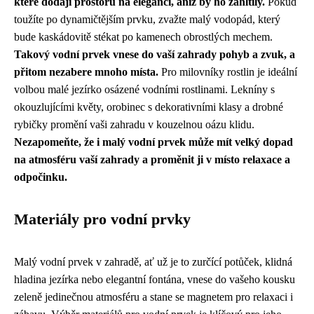
které dodají prostoru na eleganci, aniž by ho zahltily.
Pokud
toužíte po dynamičtějším prvku, zvažte malý vodopád, který
bude kaskádovitě stékat po kamenech obrostlých mechem.
Takový vodní prvek vnese do vaší zahrady pohyb a zvuk, a
přitom nezabere mnoho místa.
Pro milovníky rostlin je ideální
volbou malé jezírko osázené vodními rostlinami. Lekníny s
okouzlujícími květy, orobinec s dekorativními klasy a drobné
rybičky promění vaši zahradu v kouzelnou oázu klidu.
Nezapomeňte, že i malý vodní prvek může mít velký dopad
na atmosféru vaší zahrady a proměnit ji v místo relaxace a
odpočinku.
Materiály pro vodní prvky
Malý vodní prvek v zahradě, ať už je to zurčící potůček, klidná
hladina jezírka nebo elegantní fontána, vnese do vašeho kousku
zeleně jedinečnou atmosféru a stane se magnetem pro relaxaci i