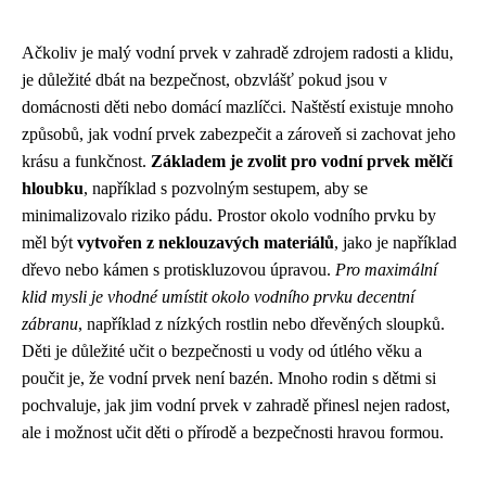
Ačkoliv je malý vodní prvek v zahradě zdrojem radosti a klidu,
je důležité dbát na bezpečnost, obzvlášť pokud jsou v
domácnosti děti nebo domácí mazlíčci. Naštěstí existuje mnoho
způsobů, jak vodní prvek zabezpečit a zároveň si zachovat jeho
krásu a funkčnost.
Základem je zvolit pro vodní prvek mělčí
hloubku
, například s pozvolným sestupem, aby se
minimalizovalo riziko pádu. Prostor okolo vodního prvku by
měl být
vytvořen z neklouzavých materiálů
, jako je například
dřevo nebo kámen s protiskluzovou úpravou.
Pro maximální
klid mysli je vhodné umístit okolo vodního prvku decentní
zábranu
, například z nízkých rostlin nebo dřevěných sloupků.
Děti je důležité učit o bezpečnosti u vody od útlého věku a
poučit je, že vodní prvek není bazén. Mnoho rodin s dětmi si
pochvaluje, jak jim vodní prvek v zahradě přinesl nejen radost,
ale i možnost učit děti o přírodě a bezpečnosti hravou formou.