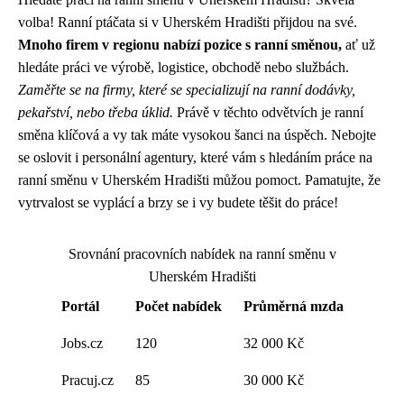
volba! Ranní ptáčata si v Uherském Hradišti přijdou na své.
Mnoho firem v regionu nabízí pozice s ranní směnou,
ať už
hledáte práci ve výrobě, logistice, obchodě nebo službách.
Zaměřte se na firmy, které se specializují na ranní dodávky,
pekařství, nebo třeba úklid.
Právě v těchto odvětvích je ranní
směna klíčová a vy tak máte vysokou šanci na úspěch. Nebojte
se oslovit i personální agentury, které vám s hledáním práce na
ranní směnu v Uherském Hradišti můžou pomoct. Pamatujte, že
vytrvalost se vyplácí a brzy se i vy budete těšit do práce!
Srovnání pracovních nabídek na ranní směnu v
Uherském Hradišti
Portál
Počet nabídek
Průměrná mzda
Jobs.cz
120
32 000 Kč
Pracuj.cz
85
30 000 Kč