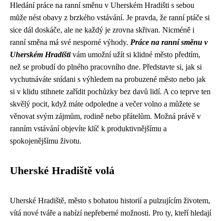
Hledání práce na ranní směnu v Uherském Hradišti s sebou
může nést obavy z brzkého vstávání. Je pravda, že ranní ptáče si
sice dál doskáče, ale ne každý je zrovna skřivan. Nicméně i
ranní směna má své nesporné výhody.
Práce na ranní směnu v
Uherském Hradišti
vám umožní užít si klidné město předtím,
než se probudí do plného pracovního dne. Představte si, jak si
vychutnáváte snídani s výhledem na probuzené město nebo jak
si v klidu stihnete zařídit pochůzky bez davů lidí. A co teprve ten
skvělý pocit, když máte odpoledne a večer volno a můžete se
věnovat svým zájmům, rodině nebo přátelům. Možná právě v
ranním vstávání objevíte klíč k produktivnějšímu a
spokojenějšímu životu.
Uherské Hradiště volá
Uherské Hradiště, město s bohatou historií a pulzujícím životem,
vítá nové tváře a nabízí nepřeberné možnosti. Pro ty, kteří hledají