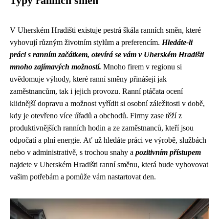
Typy ranních směn
V Uherském Hradišti existuje pestrá škála ranních směn, které
vyhovují různým životním stylům a preferencím.
Hledáte-li
práci s ranním začátkem, otevírá se vám v Uherském Hradišti
mnoho zajímavých možností.
Mnoho firem v regionu si
uvědomuje výhody, které ranní směny přinášejí jak
zaměstnancům, tak i jejich provozu. Ranní ptáčata ocení
klidnější dopravu a možnost vyřídit si osobní záležitosti v době,
kdy je otevřeno více úřadů a obchodů. Firmy zase těží z
produktivnějších ranních hodin a ze zaměstnanců, kteří jsou
odpočatí a plní energie. Ať už hledáte práci ve výrobě, službách
nebo v administrativě, s trochou snahy a
pozitivním přístupem
najdete v Uherském Hradišti ranní směnu, která bude vyhovovat
vašim potřebám a pomůže vám nastartovat den.