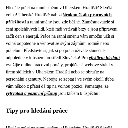
Hledáte práci na ranní směnu v Uherském Hradišti? Skvělá
volba! Uherské Hradiště nabízí
širokou škálu pracovních
příležitostí
a ranní směny jsou zde běžné. Zaměstnavatelé si
cení spolehlivých lidí, kteří rádi vstávají brzy a jsou připraveni
začít den s energií. Práce na ranní směnu vám umožní užít si
volná odpoledne a věnovat se svým zájmům, rodině nebo
přátelům. Představte si, jak si po práci užíváte slunečné
odpoledne v krásném prostředí Slovácka! Pro
efektivní hledání
využijte online pracovní portály, projděte si webové stránky
firem sídlících v Uherském Hradišti nebo se obraťte na
personální agentury. Nebojte se zeptat i ve svém okolí, třeba
vám někdo z přátel dá tip na volnou pozici. Pamatujte, že
vytrvalost a pozitivní přístup
jsou klíčem k úspěchu!
Tipy pro hledání práce
Hledáte práci na ranní směnu v Uherském Hradišti? Skvělá