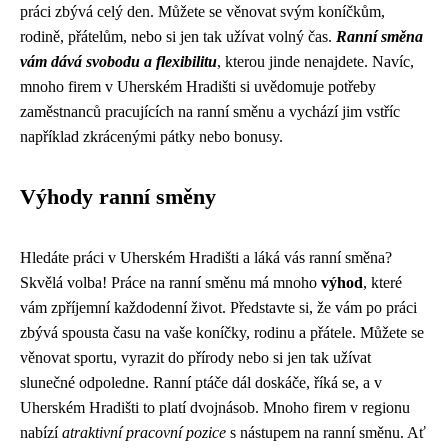
práci zbývá celý den. Můžete se věnovat svým koníčkům,
rodině, přátelům, nebo si jen tak užívat volný čas.
Ranní směna
vám dává svobodu a flexibilitu
, kterou jinde nenajdete. Navíc,
mnoho firem v Uherském Hradišti si uvědomuje potřeby
zaměstnanců pracujících na ranní směnu a vychází jim vstříc
například zkrácenými pátky nebo bonusy.
Výhody ranní směny
Hledáte práci v Uherském Hradišti a láká vás ranní směna?
Skvělá volba! Práce na ranní směnu má mnoho
výhod
, které
vám zpříjemní každodenní život. Představte si, že vám po práci
zbývá spousta času na vaše koníčky, rodinu a přátele. Můžete se
věnovat sportu, vyrazit do přírody nebo si jen tak užívat
slunečné odpoledne. Ranní ptáče dál doskáče, říká se, a v
Uherském Hradišti to platí dvojnásob. Mnoho firem v regionu
nabízí
atraktivní pracovní pozice
s nástupem na ranní směnu. Ať