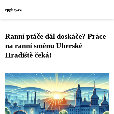
rpghry.cz
Ranní ptáče dál doskáče? Práce
na ranní směnu Uherské
Hradiště čeká!