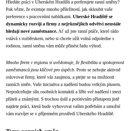
Hledáte práci v Uherském Hradišti a preferujete ranní směny?
Pak vězte, že existuje mnoho příležitostí, jak skloubit vaše
preference s pracovními nabídkami.
Uherské Hradiště se
dynamicky rozvíjí a firmy z nejrůznějších odvětví neustále
hledají nové zaměstnance.
Ať už jste ranní ptáče, které rádo
vstává s rozbřeskem, nebo si chcete užít volná odpoledne s
rodinou, ranní směna vám může přinést řadu výhod.
Mnoho firem v regionu si uvědomuje, že flexibilita a spokojenost
zaměstnanců jsou klíčové pro úspěch.
Proto se nebojte aktivně
oslovovat firmy, které vás zaujmou, a ptejte se na možnosti
ranních směn. Vaše iniciativa a nadšení budou velkým plusem.
Nepodceňujte sílu osobních kontaktů a šířte své nadšení i mezi
přáteli a známými. S trochou úsilí a pozitivním přístupem jistě
najdete práci, která bude vyhovovat vašim potřebám a umožní
vám rozvíjet se v příjemném prostředí Uherského Hradiště.