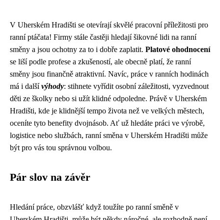
V Uherském Hradišti se otevírají skvělé pracovní příležitosti pro
ranní ptáčata! Firmy stále častěji hledají šikovné lidi na ranní
směny a jsou ochotny za to i dobře zaplatit.
Platové ohodnocení
se liší podle profese a zkušeností, ale obecně platí, že ranní
směny jsou finančně atraktivní. Navíc, práce v ranních hodinách
má i další
výhody
: stihnete vyřídit osobní záležitosti, vyzvednout
děti ze školky nebo si užít klidné odpoledne. Právě v Uherském
Hradišti, kde je klidnější tempo života než ve velkých městech,
oceníte tyto benefity dvojnásob. Ať už hledáte práci ve výrobě,
logistice nebo službách, ranní směna v Uherském Hradišti může
být pro vás tou správnou volbou.
Pár slov na závěr
Hledání práce, obzvlášť když toužíte po ranní směně v
Uherském Hradišti, může být někdy náročné, ale rozhodně není