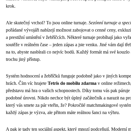
krok.
Ale skutečný vrchol? To jsou online turnaje.
Sezónní turnaje a speci
pořádané vývojáři nabízejí možnost zabojovat o cenné ceny, exkluz
a prestižní umístění v žebříčcích. Některé turnaje probíhají jako vyř
soutěže v reálném čase – jeden zápas a jste venku. Jiné vám dají tře
na to, abyste nasbírali co nejvíc bodů. Každý formát má své kouzlo
trochu jiný přístup.
Systém hodnocení a žebříčků funguje podobně jako v jiných kompet
hrách. Čím víc hrajete
Tetris do mobilu zdarma
v online režimech,
představu má hra o vašich schopnostech. Díky tomu vás pak páruje 
podobné úrovni. Nikdo nechce být úplný začátečník a narazit na pro
který vás smete za pár vteřin, že? Pokročilé matchmakingové systémy
každý zápas je výzva, ale přitom máte reálnou šanci na výhru.
A pak je tady ten sociální aspekt, který mnozí podceňují. Moderní m