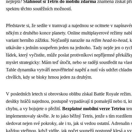
nejlepší?
Stáhnout si Tetris do mobilu zdarma
znamená získat pří
spektru těchto soutěžních možností.
Představte si, že sedíte v tramvaji a najednou se ocitnete v napínavé
někým z druhého konce planety. Online multiplayerové režimy nabí
variant herního zážitku. Nejčastěji narazíte na
režim head-to-head
, 
utkáváte s jedním soupeřem jeden na jednoho. Tady nejde jen o ryc
řádek, který vyčistíte, může poslat protivníkovi nepříjemné překážk
myslet strategicky: Mám teď útočit, nebo se raději soustředit na vlas
Tahle dynamika vytváří neuvěřitelné napětí a nutí vás udržet chladn
chvílích, kdy se bloky hrnou jeden za druhým.
V posledních letech si obrovskou oblibu získal Battle Royale režim.
desítky hráčů najednou, postupně vypadávají ti pomalejší nebo ti, kte
chybu, a vy bojujete o přežití.
Bezplatné mobilní verze Tetrisu
ten
implementovaly skvěle. Je to jako běžný Tetris, jenže s tím rozdílem
sledovat nejen své pokroky, ale i to, jak si vedou ostatní. Adrenalin 
každou vteřinou, když vidíte, jak počet soupeřů postupně klesá a vy 