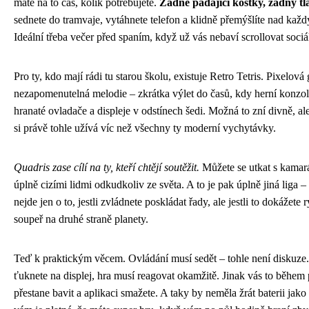
máte na to čas, kolik potřebujete.
Žádné padající kostky, žádný tl
sednete do tramvaje, vytáhnete telefon a klidně přemýšlíte nad kaž
Ideální třeba večer před spaním, když už vás nebaví scrollovat sociál
Pro ty, kdo mají rádi tu starou školu, existuje Retro Tetris. Pixelová 
nezapomenutelná melodie – zkrátka výlet do časů, kdy herní konzo
hranaté ovladače a displeje v odstínech šedi. Možná to zní divně, ale
si právě tohle užívá víc než všechny ty moderní vychytávky.
Quadris zase cílí na ty, kteří chtějí soutěžit.
Můžete se utkat s kamar
úplně cizími lidmi odkudkoliv ze světa. A to je pak úplně jiná liga 
nejde jen o to, jestli zvládnete poskládat řady, ale jestli to dokážete 
soupeř na druhé straně planety.
Teď k praktickým věcem. Ovládání musí sedět – tohle není diskuze
ťuknete na displej, hra musí reagovat okamžitě. Jinak vás to během 
přestane bavit a aplikaci smažete. A taky by neměla žrát baterii jako