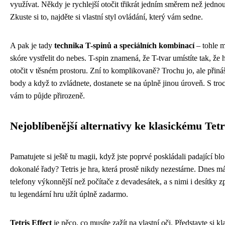
využívat. Někdy je rychlejší otočit třikrát jedním směrem než jedn
Zkuste si to, najděte si vlastní styl ovládání, který vám sedne.
A pak je tady
technika T-spinů a speciálních kombinací
– tohle 
skóre vystřelit do nebes. T-spin znamená, že T-tvar umístíte tak, že 
otočit v těsném prostoru. Zní to komplikovaně? Trochu jo, ale přiná
body a když to zvládnete, dostanete se na úplně jinou úroveň. S tr
vám to půjde přirozeně.
Nejoblíbenější alternativy ke klasickému Tetr
Pamatujete si ještě tu magii, když jste poprvé poskládali padající bl
dokonalé řady? Tetris je hra, která prostě nikdy nezestárne. Dnes 
telefony výkonnější než počítače z devadesátek, a s nimi i desítky z
tu legendární hru užít úplně zadarmo.
Tetris Effect
je něco, co musíte zažít na vlastní oči. Představte si kl