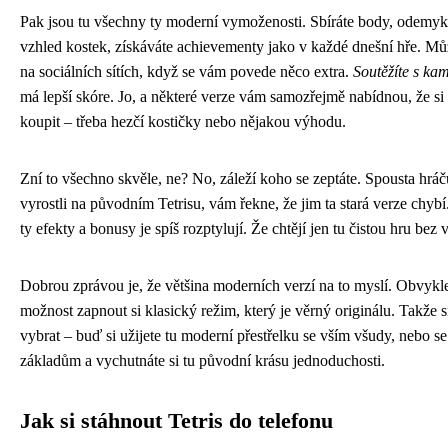
Pak jsou tu všechny ty moderní vymoženosti. Sbíráte body, odemyk
vzhled kostek, získáváte achievementy jako v každé dnešní hře. Můž
na sociálních sítích, když se vám povede něco extra.
Soutěžíte s ka
má lepší skóre. Jo, a některé verze vám samozřejmě nabídnou, že s
koupit – třeba hezčí kostičky nebo nějakou výhodu.
Zní to všechno skvěle, ne? No, záleží koho se zeptáte. Spousta hráčů
vyrostli na původním Tetrisu, vám řekne, že jim ta stará verze chyb
ty efekty a bonusy je spíš rozptylují. Že chtějí jen tu čistou hru bez
Dobrou zprávou je, že většina moderních verzí na to myslí. Obvykl
možnost zapnout si klasický režim, který je věrný originálu. Takže 
vybrat – buď si užijete tu moderní přestřelku se vším všudy, nebo se 
základům a vychutnáte si tu původní krásu jednoduchosti.
Jak si stáhnout Tetris do telefonu