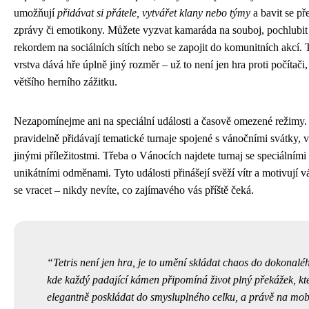
umožňují
přidávat si přátele, vytvářet klany nebo týmy
a bavit se př
zprávy či emotikony. Můžete vyzvat kamaráda na souboj, pochlubit
rekordem na sociálních sítích nebo se zapojit do komunitních akcí. T
vrstva dává hře úplně jiný rozměr – už to není jen hra proti počítači,
většího herního zážitku.
Nezapomínejme ani na speciální události a časově omezené režimy.
pravidelně přidávají tematické turnaje spojené s vánočními svátky, 
jinými příležitostmi. Třeba o Vánocích najdete turnaj se speciálními
unikátními odměnami. Tyto události přinášejí svěží vítr a motivují v
se vracet – nikdy nevíte, co zajímavého vás příště čeká.
Tetris není jen hra, je to umění skládat chaos do dokonal
kde každý padající kámen připomíná život plný překážek, k
elegantně poskládat do smysluplného celku, a právě na mobi