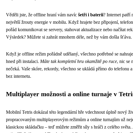
Věděli jste, že offline hraní vám navíc
šetří i baterii
? Internet patří 
největší žrouty energie v mobilu. Když hrajete bez připojení, telefo
pořád komunikovat se servery, stahovat aktualizace nebo načítat re
Výsledek? Můžete si zahrát mnohem déle, než by vám došla šťáva.
Když je offline režim pořádně udělaný, všechno potřebné se nahraje
hned při instalaci.
Máte tak kompletní hru okamžitě po ruce
, nic se
nečeká. Vaše skóre, rekordy, všechno se ukládá přímo do telefonu a
bez internetu.
Multiplayer možnosti a online turnaje v Tetri
Mobilní Tetris dokázal této legendární hře vdechnout úplně nový ži
propracovaným multiplayerovým režimům a online turnajům už nejd
klasickou skládačku – teď můžete změřit síly s hráči z celého světa. 