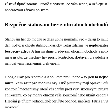
zůstává úplně zdarma. Prostě si vyberte, co vám sedne, a užívejte si 
nadčasovou zábavu po svém.
Bezpečné stahování her z oficiálních obchodů
Stahování her do mobilu je dnes úplně normální věc – dělají to mili
den. Když si chcete stáhnout klasický Tetris zdarma, je
nejdůležitěj
bezpečný zdroj
. A tím myslíme především oficiální obchody s apl
máte jistotu, že všechny hry prošly kontrolou, dostávají pravidelné a
nehrozí vám nepříjemná překvapení.
Google Play pro Android a App Store pro iPhone – to jsou
ta nejb
místa, kam zajít pro mobilní hry
. Obě platformy mají opravdu dů
kontrolní mechanismy, které vás chrání před viry, škodlivými progr
aplikacemi, co by mohly ohrozit vaše soukromí nebo ukrást osobní 
Hledání je přitom jednoduché: otevřete obchod, napíšete Tetris a vyb
možností.