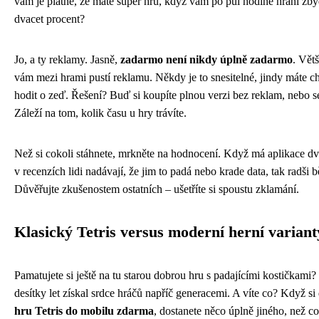
vám je platné, že máte super hru, když vám po půl hodině hraní zby
dvacet procent?
Jo, a ty reklamy. Jasně,
zadarmo není nikdy úplně zadarmo
. Větš
vám mezi hrami pustí reklamu. Někdy je to snesitelné, jindy máte c
hodit o zeď. Řešení? Buď si koupíte plnou verzi bez reklam, nebo se 
Záleží na tom, kolik času u hry trávíte.
Než si cokoli stáhnete, mrkněte na hodnocení. Když má aplikace d
v recenzích lidi nadávají, že jim to padá nebo krade data, tak radši b
Důvěřujte zkušenostem ostatních – ušetříte si spoustu zklamání.
Klasický Tetris versus moderní herní variant
Pamatujete si ještě na tu starou dobrou hru s padajícími kostičkami? T
desítky let získal srdce hráčů napříč generacemi. A víte co? Když s
hru Tetris do mobilu zdarma
, dostanete něco úplně jiného, než co