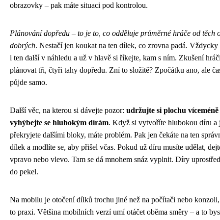
obrazovky – pak máte situaci pod kontrolou.
Plánování dopředu – to je to, co odděluje průměrné hráče od těch
dobrých
. Nestačí jen koukat na ten dílek, co zrovna padá. Vždycky
i ten další v náhledu a už v hlavě si říkejte, kam s ním. Zkušení hrá
plánovat tři, čtyři tahy dopředu. Zní to složitě? Zpočátku ano, ale 
půjde samo.
Další věc, na kterou si dávejte pozor:
udržujte si plochu víceméně
vyhýbejte se hlubokým dírám
. Když si vytvoříte hlubokou díru a j
překryjete dalšími bloky, máte problém. Pak jen čekáte na ten sprá
dílek a modlíte se, aby přišel včas. Pokud už díru musíte udělat, dejte
vpravo nebo vlevo. Tam se dá mnohem snáz vyplnit. Díry uprostřed?
do pekel.
Na mobilu je otočení dílků trochu jiné než na počítači nebo konzoli,
to praxi. Většina mobilních verzí umí otáčet oběma směry – a to bys