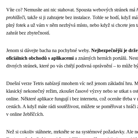
Víte co? Nemusíte ani nic stahovat. Spousta webových stránek má
prohlížeči
, takže si ji zahrajete bez instalace. Tohle se hodí, když má
plný fotek a už vám v něm nezbývá místo, nebo když si chcete jen 
zahrát bez zbytečností.
Jenom si dávejte bacha na pochybné weby.
Nejbezpečnější je drže
oficiálních obchodů s aplikacemi
a známých herních portálů. Nesta
divných stránek, které po vás chtějí podivná oprávnění – to může bý
Dnešní verze Tetris nabízejí mnohem víc než jenom základní hru. M
klasický nekonečný režim, zkoušet časové výzvy nebo se utkat s ost
online. Některé aplikace fungují i bez internetu, což oceníte třeba 
cestách. A když máte rádi soutěživost, můžete se poměřovat s hráči 
v online žebříčcích.
Než si cokoliv stáhnete, mrkněte se na systémové požadavky. Ale ne