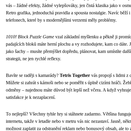
vás – žádné efekty, žádné vylepšováky, jen čistá klasika jako v osm
Retro grafika, jednoduchá pravidla a spousta nostalgie. Navíc běží i 
telefonech, které by s modernějšími verzemi měly problémy.
1010! Block Puzzle Game
vzal základní myšlenku a pěkně ji promíc
padajících bloků máte herní plochu a vy rozhodujete, kam co dáte. J
jako šachy – musíte přemýšlet dopředu, plánovat, kam umístíte další
strategii, ne jen rychlé reflexy.
Bavíte se raději s kamarády?
Tetris Together
vás propojí s lidmi z 
Můžete si zahrát s kámoši nebo se poměřit s úplně cizími hráči. Žebř
odměny – najednou máte důvod být lepší než včera. A když vyhraje
satisfakce je k nezaplacení.
To nejlepší? Všechny tyhle hry si stáhnete zadarmo. Většina funguje
internetu, takže v letadle nebo v metru vás nic nezastaví. Jasně, někt
možnost zaplatit za odstranění reklam nebo bonusový obsah, ale to 