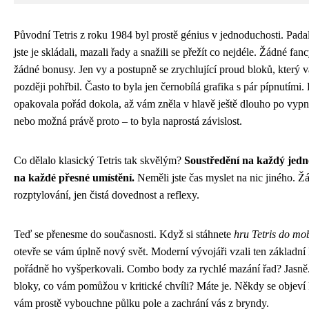
Původní Tetris z roku 1984 byl prostě génius v jednoduchosti. Pada
jste je skládali, mazali řady a snažili se přežít co nejdéle. Žádné fanc
žádné bonusy. Jen vy a postupně se zrychlující proud bloků, který v
později pohřbil. Často to byla jen černobílá grafika s pár pípnutími
opakovala pořád dokola, až vám zněla v hlavě ještě dlouho po vypnu
nebo možná právě proto – to byla naprostá závislost.
Co dělalo klasický Tetris tak skvělým?
Soustředění na každý jedno
na každé přesné umístění.
Neměli jste čas myslet na nic jiného. Ž
rozptylování, jen čistá dovednost a reflexy.
Teď se přenesme do současnosti. Když si stáhnete
hru Tetris do mo
otevře se vám úplně nový svět. Moderní vývojáři vzali ten základní
pořádně ho vyšperkovali. Combo body za rychlé mazání řad? Jasně.
bloky, co vám pomůžou v kritické chvíli? Máte je. Někdy se objeví 
vám prostě vybouchne půlku pole a zachrání vás z bryndy.