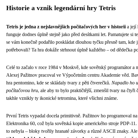
Historie a vznik legendární hry Tetris
Tetris je jedna z nejslavnějších počítačových her v historii
a její
funguje dodnes úplně stejně jako před desítkami let. Pamatujete si t
se vám konečně podařilo poskládat dlouhou tyčku přesně tam, kde js
potřebovali? Ta hra dokáže strhnout úplně každého – od dědečka p
Celé to začalo v roce 1984 v Moskvě, kde sovětský programátor a 
Alexej Pažitnov pracoval ve Výpočetním centru Akademie věd. Bavi
hra pentomino, kde se skládaly tvary z pěti čtverečků.
Napadlo ho u
počítačovou hru
, ale aby to bylo praktičtější, zmenšil tvary na čtyři 
takhle vznikly ty ikonické tetromina, které všichni známe.
První Tetris vypadal docela primitivně. Pažitnov ho programoval na 
Elektronika 60, což byla sovětská kopie amerického stroje PDP-11.
to nebyla – bloky tvořily hranaté závorky a různé ASCII znaky. Ale