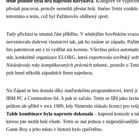
téhle podobě byla hra naprosto návyková
. Kolegové ve výpočet
přestali pracovat, protože nemohli přestat hrát. Jméno Tetris vznikl
tetromino a tenis, což byl Pažitnovův oblíbený sport.
Tady přichází ta smutná část příběhu. V tehdejším Sovětském svazu
neexistovalo duševní vlastnictví tak, jak ho známe ze západu. Paži
hru patentovat ani z ní vydělat ani korunu. Všechna práva automati
stát, konkrétně organizace ELORG, která exportovala sovětský sof
Následovaly roky komplikovaných právních tahanic
, protože o Tetr
prát hned několik západních firem najednou.
Na Západ se hra dostala díky maďarskému programátorovi, který ji 
IBM PC a Commodore 64. A pak to začalo. Tetris se šířil jako lavi
průlom ale přišel v roce 1989, kdy Nintendo získalo licenci pro sv
Tahle kombinace byla naprosto dokonalá
– kapesní konzole a n
kterou jste mohli hrát všude. Tetris se stal jednou z nejprodávanější
Game Boy a jeho místo v historii bylo zpečetěno.