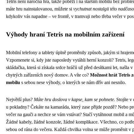
Tetris není náročná hra, takže poběží i na starším mobilu bez probl
máte hru nainstalovanou, můžete si
vychutnat nostalgii této nadčas
kdykoliv vás napadne – ve frontě, v tramvaji nebo třeba večer v post
Výhody hraní Tetris na mobilním zařízení
Mobilní telefony a tablety úplně proměnily způsob, jakým si hrajeme
Vzpomenete si, kdy jste naposledy vytáhli herní konzoli? Tetris, le
skládačka, která si získala srdce hráčů už před desítkami let, našla v
chytrých zařízeních nový domov. A víte co?
Možnost hrát Tetris 
mobilu
s sebou nese výhody, o kterých se nám dřív ani nesnilo.
Největší plus?
Máte hru doslova v kapse, kam se pohnete.
Stojíte v 
u pokladny? Čekáte na kamaráda, který zase přijde pozdě? Nebo pro
večer na gauči a nechce se vám vstávat? Stačí vytáhnout mobil a mů
Žádné kabely, žádné konzole, žádné komplikace. Všechno, co potře
sebou od rána do večera. Každá chvilka volna se může proměnit v 