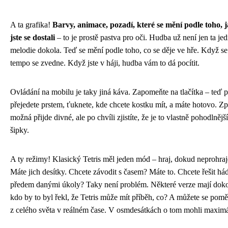
A ta grafika!
Barvy, animace, pozadí, které se mění podle toho, 
jste se dostali
– to je prostě pastva pro oči. Hudba už není jen ta je
melodie dokola. Teď se mění podle toho, co se děje ve hře. Když se
tempo se zvedne. Když jste v háji, hudba vám to dá pocítit.
Ovládání na mobilu je taky jiná káva. Zapomeňte na tlačítka – teď p
přejedete prstem, ťuknete, kde chcete kostku mít, a máte hotovo. Z
možná přijde divné, ale po chvíli zjistíte, že je to vlastně pohodlněj
šipky.
A ty režimy! Klasický Tetris měl jeden mód – hraj, dokud neprohra
Máte jich desítky. Chcete závodit s časem? Máte to. Chcete řešit há
předem danými úkoly? Taky není problém. Některé verze mají doko
kdo by to byl řekl, že Tetris může mít příběh, co? A můžete se pomě
z celého světa v reálném čase. V osmdesátkách o tom mohli maximál