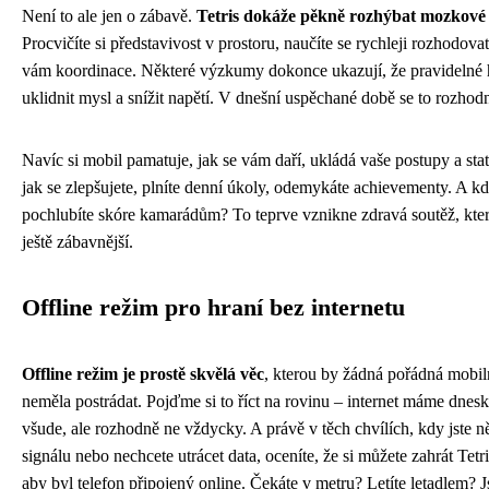
Není to ale jen o zábavě.
Tetris dokáže pěkně rozhýbat mozkové 
Procvičíte si představivost v prostoru, naučíte se rychleji rozhodovat
vám koordinace. Některé výzkumy dokonce ukazují, že pravidelné
uklidnit mysl a snížit napětí. V dnešní uspěchané době se to rozhod
Navíc si mobil pamatuje, jak se vám daří, ukládá vaše postupy a stati
jak se zlepšujete, plníte denní úkoly, odemykáte achievementy. A k
pochlubíte skóre kamarádům? To teprve vznikne zdravá soutěž, kter
ještě zábavnější.
Offline režim pro hraní bez internetu
Offline režim je prostě skvělá věc
, kterou by žádná pořádná mobiln
neměla postrádat. Pojďme si to říct na rovinu – internet máme dnesk
všude, ale rozhodně ne vždycky. A právě v těch chvílích, kdy jste 
signálu nebo nechcete utrácet data, oceníte, že si můžete zahrát Tetr
aby byl telefon připojený online. Čekáte v metru? Letíte letadlem? J