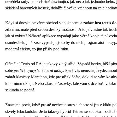
nevěděla rady. Je to vlastně fascinující, jak něco tak jednoduchého, 
skládání barevných kostek, dokáže člověka vtáhnout na celé hodiny
Když si dneska otevřete obchod s aplikacemi a zadáte
hra tetris d
zdarma
, máte před sebou desítky možností. A to je vlastně tak tro
jak si vybrat? Některé aplikace vypadají jako věrná kopie té původn
osmdesátek, jiné zase vypadají, jako by do nich programátoři nasyp
moderní efekty, co jim přišly pod ruku.
Oficiální Tetris od EA je takový zlatý střed. Vypadá hezky, běží ply
sobě
pečlivě vymyšlené herní módy
, které vás nenechají vydechnout
zahrát klasický Marathon, kde prostě skládáte, dokud se vám kostky
k hornímu okraji. Nebo zkusíte časovky, kde vám srdce buší v krku
sekunda se počítá.
Znáte ten pocit, když prostě nechcete stres a chcete si jen v klidu po
skvělý Blockudoku. Je to takový hybrid Tetrisu se sudoku – skládáte