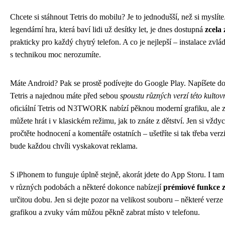
Chcete si stáhnout Tetris do mobilu? Je to jednodušší, než si myslíte
legendární hra, která baví lidi už desítky let, je dnes dostupná
zcela
prakticky pro každý chytrý telefon. A co je nejlepší – instalace zvlád
s technikou moc nerozumíte.
Máte Android? Pak se prostě podívejte do Google Play. Napíšete d
Tetris a najednou máte před sebou
spoustu různých verzí této kultov
oficiální Tetris od N3TWORK nabízí pěknou moderní grafiku, ale 
můžete hrát i v klasickém režimu, jak to znáte z dětství. Jen si vždy
pročtěte hodnocení a komentáře ostatních – ušetříte si tak třeba verz
bude každou chvíli vyskakovat reklama.
S iPhonem to funguje úplně stejně, akorát jdete do App Storu. I tam 
v různých podobách a některé dokonce nabízejí
prémiové funkce 
určitou dobu. Jen si dejte pozor na velikost souboru – některé verze 
grafikou a zvuky vám můžou pěkně zabrat místo v telefonu.