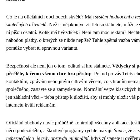
Co je na oficiálních obchodech skvělé? Mají
systém hodnocení a re
skutečných uživatelů
. Než si nějakou verzi Tetrisu stáhnete, můžete s
ní píšou ostatní. Kolik má hvězdiček? Není tam moc reklam? Nechtě
náhodou platby, o kterých se nikde nepíše? Tahle zpětná vazba vám
pomůže vybrat tu správnou variantu.
Bezpečnost ale není jen o tom, odkud si hru stáhnete.
Vždycky si 
přečtěte, k čemu všemu chce hra přístup
. Pokud po vás Tetris ch
kontaktům, zprávám nebo jiným citlivým věcem, co s hraním nemají
společného, zastavte se a zamyslete se. Normální verze klasických h
jen základní věci – třeba přístup k úložišti, aby si mohly uložit váš 
internetu kvůli reklamám.
Oficiální obchody navíc průběžně kontrolují všechny aplikace, jestli
něco podezřelého, a škodlivé programy rychle mazají.
Šance, že si 
nebezpečného, je tedy opravdu minimální
, když zůstanete u ověřen