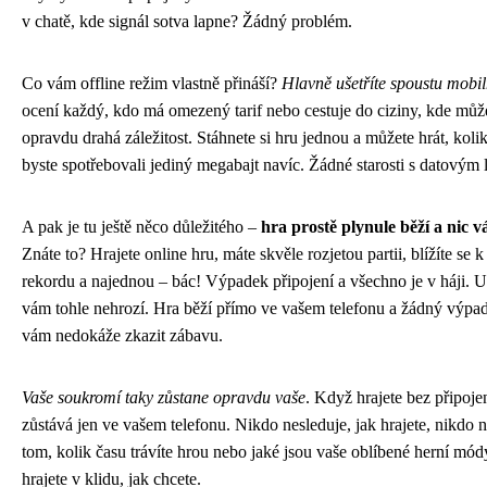
v chatě, kde signál sotva lapne? Žádný problém.
Co vám offline režim vlastně přináší?
Hlavně ušetříte spoustu mobil
ocení každý, kdo má omezený tarif nebo cestuje do ciziny, kde můž
opravdu drahá záležitost. Stáhnete si hru jednou a můžete hrát, kolik
byste spotřebovali jediný megabajt navíc. Žádné starosti s datovým 
A pak je tu ještě něco důležitého –
hra prostě plynule běží a nic 
Znáte to? Hrajete online hru, máte skvěle rozjetou partii, blížíte se
rekordu a najednou – bác! Výpadek připojení a všechno je v háji. U 
vám tohle nehrozí. Hra běží přímo ve vašem telefonu a žádný výpad
vám nedokáže zkazit zábavu.
Vaše soukromí taky zůstane opravdu vaše
. Když hrajete bez připoje
zůstává jen ve vašem telefonu. Nikdo nesleduje, jak hrajete, nikdo n
tom, kolik času trávíte hrou nebo jaké jsou vaše oblíbené herní módy
hrajete v klidu, jak chcete.