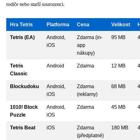
rodiče nebo starší sourozenci.
Hra Tetris
Platforma
Cena
Velikost
Tetris (EA)
Android,
Zdarma (in-
95 MB
4
iOS
app
nákupy)
Tetris
Android
Zdarma
12 MB
4
Classic
Blockudoku
Android,
Zdarma
68 MB
4
iOS
(reklamy)
1010! Block
Android,
Zdarma
45 MB
4
Puzzle
iOS
Tetris Beat
iOS
Zdarma
180 MB
4
(předplatné)