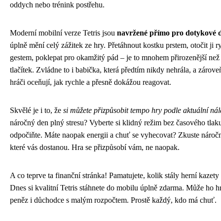
oddych nebo trénink postřehu.
Moderní mobilní verze Tetris jsou
navržené přímo pro dotykové d
úplně mění celý zážitek ze hry. Přetáhnout kostku prstem, otočit ji 
gestem, poklepat pro okamžitý pád – je to mnohem přirozenější ne
tlačítek. Zvládne to i babička, která předtím nikdy nehrála, a zárov
hráči oceňují, jak rychle a přesně dokážou reagovat.
Skvělé je i to, že
si můžete přizpůsobit tempo hry podle aktuální ná
náročný den plný stresu? Vyberte si klidný režim bez časového tlaku
odpočiňte. Máte naopak energii a chuť se vyhecovat? Zkuste náročn
které vás dostanou. Hra se přizpůsobí vám, ne naopak.
A co teprve ta finanční stránka! Pamatujete, kolik stály herní kaze
Dnes si kvalitní Tetris stáhnete do mobilu úplně zdarma. Může ho hr
peněz i důchodce s malým rozpočtem. Prostě každý, kdo má chuť.