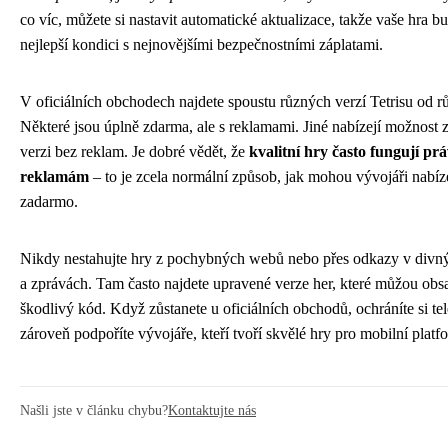
co víc, můžete si nastavit automatické aktualizace, takže vaše hra b
nejlepší kondici s nejnovějšími bezpečnostními záplatami.
V oficiálních obchodech najdete spoustu různých verzí Tetrisu od r
Některé jsou úplně zdarma, ale s reklamami. Jiné nabízejí možnost za
verzi bez reklam. Je dobré vědět, že
kvalitní hry často fungují pr
reklamám
– to je zcela normální způsob, jak mohou vývojáři nabíz
zadarmo.
Nikdy nestahujte hry z pochybných webů nebo přes odkazy v divn
a zprávách. Tam často najdete upravené verze her, které můžou obs
škodlivý kód. Když zůstanete u oficiálních obchodů, ochráníte si te
zároveň podpoříte vývojáře, kteří tvoří skvělé hry pro mobilní platf
Našli jste v článku chybu?
Kontaktujte nás