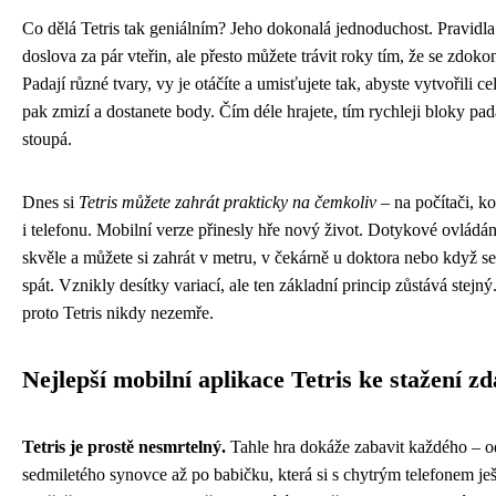
Co dělá Tetris tak geniálním? Jeho dokonalá jednoduchost. Pravidl
doslova za pár vteřin, ale přesto můžete trávit roky tím, že se zdokon
Padají různé tvary, vy je otáčíte a umisťujete tak, abyste vytvořili ce
pak zmizí a dostanete body. Čím déle hrajete, tím rychleji bloky pada
stoupá.
Dnes si
Tetris můžete zahrát prakticky na čemkoliv
– na počítači, ko
i telefonu. Mobilní verze přinesly hře nový život. Dotykové ovládán
skvěle a můžete si zahrát v metru, v čekárně u doktora nebo když 
spát. Vznikly desítky variací, ale ten základní princip zůstává stejný
proto Tetris nikdy nezemře.
Nejlepší mobilní aplikace Tetris ke stažení z
Tetris je prostě nesmrtelný.
Tahle hra dokáže zabavit každého – o
sedmiletého synovce až po babičku, která si s chytrým telefonem je