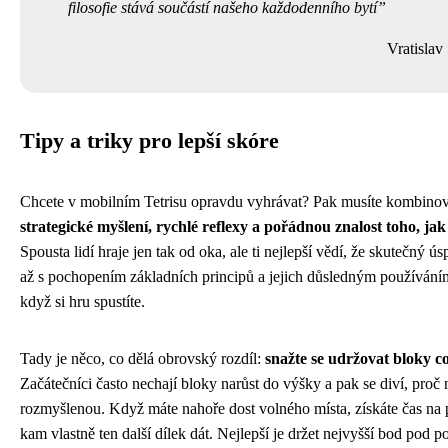
filosofie stává součástí našeho každodenního bytí
Vratislav
Tipy a triky pro lepší skóre
Chcete v mobilním Tetrisu opravdu vyhrávat? Pak musíte kombinov
strategické myšlení, rychlé reflexy a pořádnou znalost toho, ja
Spousta lidí hraje jen tak od oka, ale ti nejlepší vědí, že skutečný ú
až s pochopením základních principů a jejich důsledným používán
když si hru spustíte.
Tady je něco, co dělá obrovský rozdíl:
snažte se udržovat bloky co
Začátečníci často nechají bloky narůst do výšky a pak se diví, proč 
rozmyšlenou. Když máte nahoře dost volného místa, získáte čas na 
kam vlastně ten další dílek dát. Nejlepší je držet nejvyšší bod pod 