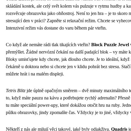
skládání kostek, ale celý svět kolem vás pulzuje v rytmu hudby a ka
rozsvěcuje obrazovku jako ohňostroj. Není to jen hra – je to skoro 
stresující den v práci? Zapněte si relaxační režim. Chcete se vyheco
Intenzivní režim vás dostane do varu během pár vteřin.
Co když ale nemáte rádi tlak tikajících vteřin?
Block Puzzle Jewel
přemýšlet. Žádné nervózní čekání na další padající blok – vy máte k
Bloky umisťujete kdy chcete, jak dlouho chcete. Je to ideální, když 
čekárně u doktora nebo si chcete jen v klidu pohrát bez stresu. Stačí
můžete hrát i na malém displeji.
Tetris Blitz
jde úplně opačným směrem – dvě minuty maximálního t
to, když máte pauzu na kávu a potřebujete rychlý adrenalin? Přesně
tu máte speciální power-upy, které dokážou otočit hru na ruby. Jedn
půlku obrazovky, jindy zpomalíte čas. Vždycky je to jiné, vždycky v
Někteří z nás ale milují věci takové, jaké byly odjakživa.
Quadris
j