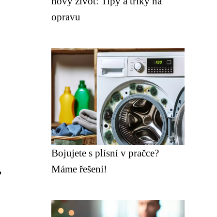
nový život: Tipy a triky na
opravu
Bojujete s plísní v pračce?
,
Máme řešení!