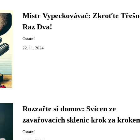
Mistr Vypeckovávač: Zkroťte Třešn
Raz Dva!
Ostatní
22. 11. 2024
Rozzařte si domov: Svícen ze
zavařovacích sklenic krok za kroke
Ostatní