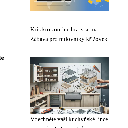
Kris kros online hra zdarma:
Zábava pro milovníky křížovek
te
Vdechněte vaší kuchyňské lince