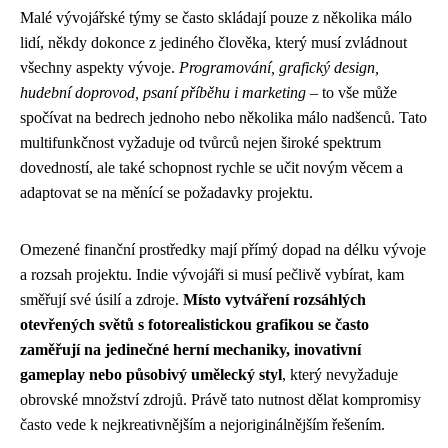
Malé vývojářské týmy se často skládají pouze z několika málo
lidí, někdy dokonce z jediného člověka, který musí zvládnout
všechny aspekty vývoje.
Programování, grafický design,
hudební doprovod, psaní příběhu i marketing
– to vše může
spočívat na bedrech jednoho nebo několika málo nadšenců. Tato
multifunkčnost vyžaduje od tvůrců nejen široké spektrum
dovedností, ale také schopnost rychle se učit novým věcem a
adaptovat se na měnící se požadavky projektu.
Omezené finanční prostředky mají přímý dopad na délku vývoje
a rozsah projektu. Indie vývojáři si musí pečlivě vybírat, kam
směřují své úsilí a zdroje.
Místo vytváření rozsáhlých
otevřených světů s fotorealistickou grafikou se často
zaměřují na jedinečné herní mechaniky, inovativní
gameplay nebo působivý umělecký styl
, který nevyžaduje
obrovské množství zdrojů. Právě tato nutnost dělat kompromisy
často vede k nejkreativnějším a nejoriginálnějším řešením.