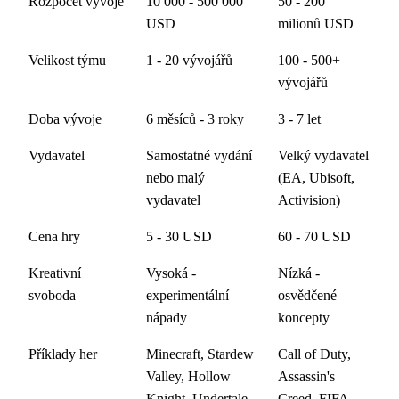
Rozpočet vývoje
10 000 - 500 000
50 - 200
USD
milionů USD
Velikost týmu
1 - 20 vývojářů
100 - 500+
vývojářů
Doba vývoje
6 měsíců - 3 roky
3 - 7 let
Vydavatel
Samostatné vydání
Velký vydavatel
nebo malý
(EA, Ubisoft,
vydavatel
Activision)
Cena hry
5 - 30 USD
60 - 70 USD
Kreativní
Vysoká -
Nízká -
svoboda
experimentální
osvědčené
nápady
koncepty
Příklady her
Minecraft, Stardew
Call of Duty,
Valley, Hollow
Assassin's
Knight, Undertale
Creed, FIFA,