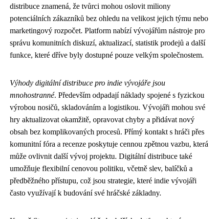
distribuce znamená, že tvůrci mohou oslovit miliony
potenciálních zákazníků bez ohledu na velikost jejich týmu nebo
marketingový rozpočet. Platform nabízí vývojářům nástroje pro
správu komunitních diskuzí, aktualizací, statistik prodejů a další
funkce, které dříve byly dostupné pouze velkým společnostem.
Výhody digitální distribuce pro indie vývojáře jsou
mnohostranné
. Především odpadají náklady spojené s fyzickou
výrobou nosičů, skladováním a logistikou. Vývojáři mohou své
hry aktualizovat okamžitě, opravovat chyby a přidávat nový
obsah bez komplikovaných procesů. Přímý kontakt s hráči přes
komunitní fóra a recenze poskytuje cennou zpětnou vazbu, která
může ovlivnit další vývoj projektu. Digitální distribuce také
umožňuje flexibilní cenovou politiku, včetně slev, balíčků a
předběžného přístupu, což jsou strategie, které indie vývojáři
často využívají k budování své hráčské základny.