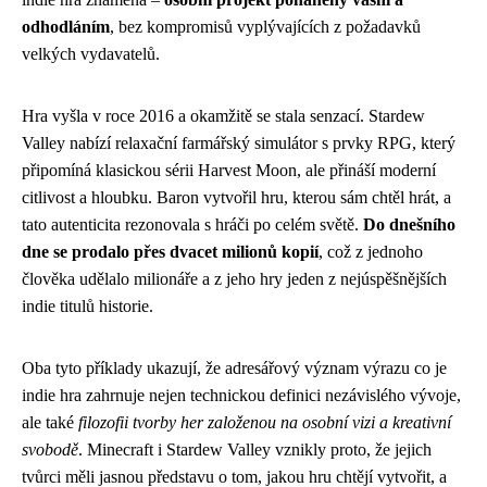
odhodláním
, bez kompromisů vyplývajících z požadavků
velkých vydavatelů.
Hra vyšla v roce 2016 a okamžitě se stala senzací. Stardew
Valley nabízí relaxační farmářský simulátor s prvky RPG, který
připomíná klasickou sérii Harvest Moon, ale přináší moderní
citlivost a hloubku. Baron vytvořil hru, kterou sám chtěl hrát, a
tato autenticita rezonovala s hráči po celém světě.
Do dnešního
dne se prodalo přes dvacet milionů kopií
, což z jednoho
člověka udělalo milionáře a z jeho hry jeden z nejúspěšnějších
indie titulů historie.
Oba tyto příklady ukazují, že adresářový význam výrazu co je
indie hra zahrnuje nejen technickou definici nezávislého vývoje,
ale také
filozofii tvorby her založenou na osobní vizi a kreativní
svobodě
. Minecraft i Stardew Valley vznikly proto, že jejich
tvůrci měli jasnou představu o tom, jakou hru chtějí vytvořit, a