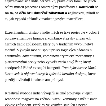
nejuznávanějších indie her vznikly právě díky tomu, že jejich
tvůrci museli pracovat s omezenými prostředky a
soustředit se
na to, co dělá hru skutečně zábavnou a zajímavou
, nikoli na
to, jak vypadá efektně v marketingových materiálech.
Experimentální přístup v indie hrách se také projevuje v ochотě
porušovat žánrové hranice a kombinovat prvky z různých
herních tradic způsobem, který by v tradičním vývoji nebyl
možný. Vývojáři mohou spojit prvky logických hádanek s
narativními adventurami, kombinovat rytmické mechaniky s
platformovými prvky nebo vytvořit zcela nový žánr, který
neodpovídá žádné existující kategorii.
Tato hybridizace žánrů
často vede k objevení nových způsobů herního designu
, které
později ovlivňují i mainstream průmysl.
Kreativní svoboda indie vývojářů se také projevuje v jejich
schopnosti reagovat na zpětnou vazbu komunity a měnit směr
vývoje způsobem, který by ve velkých studiích s pevně