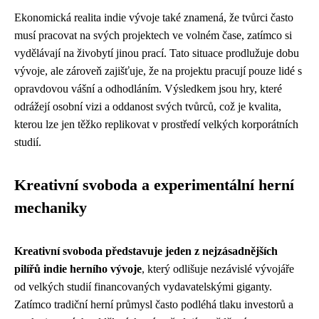
Ekonomická realita indie vývoje také znamená, že tvůrci často
musí pracovat na svých projektech ve volném čase, zatímco si
vydělávají na živobytí jinou prací. Tato situace prodlužuje dobu
vývoje, ale zároveň zajišťuje, že na projektu pracují pouze lidé s
opravdovou vášní a odhodláním. Výsledkem jsou hry, které
odrážejí osobní vizi a oddanost svých tvůrců, což je kvalita,
kterou lze jen těžko replikovat v prostředí velkých korporátních
studií.
Kreativní svoboda a experimentální herní
mechaniky
Kreativní svoboda představuje jeden z nejzásadnějších
pilířů indie herního vývoje
, který odlišuje nezávislé vývojáře
od velkých studií financovaných vydavatelskými giganty.
Zatímco tradiční herní průmysl často podléhá tlaku investorů a