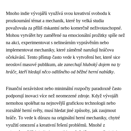
Mnoho indie vývojářů využívá svou kreativní svobodu k
prozkoumání témat a mechanik, které by velká studia
považovala za příliš riskantní nebo komerčně neživotaschopné.
Mohou vytvářet hry zaměřené na emocionální prožitky spíše než
na akci, experimentovat s nelineárním vyprávěním nebo
implementovat mechaniky, které záměrně narušují hráčova
očekávání. Tento přístup často vede k vytvoření her, které sice
neosloví masové publikum, ale
zanechají hluboký dojem na ty
hráče, kteří hledají něco odlišného od běžné herní nabídky
.
Finanční nezávislost nebo minimální rozpočty paradoxně často
podporují inovaci více než neomezené zdroje. Když vývojáři
nemohou spoléhat na nejnovější grafickou technologii nebo
rozsáhlé herní světy, musí hledat jiné způsoby, jak zaujmout
hráče. To vede k důrazu na originální herní mechaniky, chytré
využití omezení a kreativní řešení problémů. Mnohé z