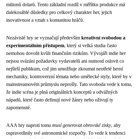
milionů dolarů. Tento základní rozdíl v měřítku produkce má
dalekosáhlé důsledky pro celkový charakter her, jejich
inovativnost a vztah s komunitou hráčů.
Nezávislé hry se vyznačují především
kreativní svobodou a
experimentálním přístupem
, který si velká studia často
nemohou dovolit kvůli finančním rizikům. Vývojáři indie her
nejsou svázáni požadavky vydavatelů ani nutností oslovit co
nejširší publikum, což jim umožňuje zkoumat neotřelé herní
mechaniky, kontroverzní témata nebo umělecké styly, které by v
mainstreamovém průmyslu neprošly. Tato svoboda vede k tomu,
že indie scéna je plná originálních konceptů a odvážných
nápadů, které často definují nové žánry nebo oživují ty
zapomenuté.
AAA hry naproti tomu
musí generovat obrovské zisky
, aby
ospravedlnily své astronomické rozpočty. To vede k tendenci