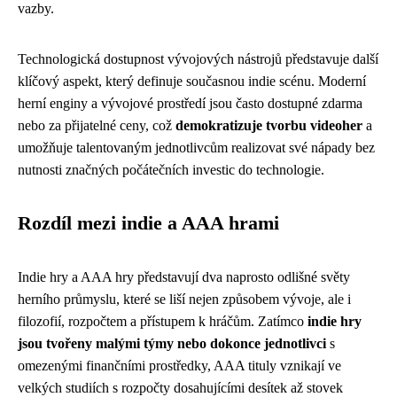
vazby.
Technologická dostupnost vývojových nástrojů představuje další
klíčový aspekt, který definuje současnou indie scénu. Moderní
herní enginy a vývojové prostředí jsou často dostupné zdarma
nebo za přijatelné ceny, což
demokratizuje tvorbu videoher
a
umožňuje talentovaným jednotlivcům realizovat své nápady bez
nutnosti značných počátečních investic do technologie.
Rozdíl mezi indie a AAA hrami
Indie hry a AAA hry představují dva naprosto odlišné světy
herního průmyslu, které se liší nejen způsobem vývoje, ale i
filozofií, rozpočtem a přístupem k hráčům. Zatímco
indie hry
jsou tvořeny malými týmy nebo dokonce jednotlivci
s
omezenými finančními prostředky, AAA tituly vznikají ve
velkých studiích s rozpočty dosahujícími desítek až stovek