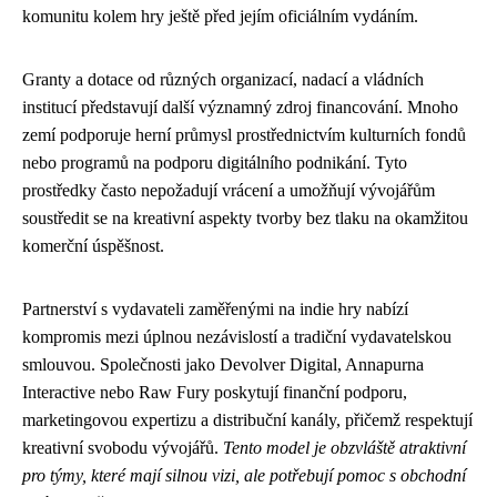
komunitu kolem hry ještě před jejím oficiálním vydáním.
Granty a dotace od různých organizací, nadací a vládních
institucí představují další významný zdroj financování. Mnoho
zemí podporuje herní průmysl prostřednictvím kulturních fondů
nebo programů na podporu digitálního podnikání. Tyto
prostředky často nepožadují vrácení a umožňují vývojářům
soustředit se na kreativní aspekty tvorby bez tlaku na okamžitou
komerční úspěšnost.
Partnerství s vydavateli zaměřenými na indie hry nabízí
kompromis mezi úplnou nezávislostí a tradiční vydavatelskou
smlouvou. Společnosti jako Devolver Digital, Annapurna
Interactive nebo Raw Fury poskytují finanční podporu,
marketingovou expertizu a distribuční kanály, přičemž respektují
kreativní svobodu vývojářů.
Tento model je obzvláště atraktivní
pro týmy, které mají silnou vizi, ale potřebují pomoc s obchodní