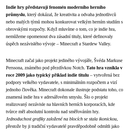
Indie hry představují fenomén moderního herního
průmyslu
, který dokázal, že kreativita a odvaha jednotlivců
nebo malých týmů mohou konkurovat velkým herním studiím s
obrovskými rozpočty. Když mluvíme o tom, co je indie hra,
nemůžeme opomenout dva zásadní tituly, které definovaly
úspěch nezávislého vývoje – Minecraft a Stardew Valley.
Minecraft začal jako projekt jediného vývojáře, Švéda Markuse
Perssona, známého pod přezdívkou Notch.
Tato hra vznikla v
roce 2009 jako typický příklad indie titulu
– vytvořená bez
podpory velkého vydavatele, s minimálním rozpočtem a vizí
jednoho člověka. Minecraft dokonale ilustruje podstatu toho, co
znamená indie hra v adresářovém smyslu. Šlo o projekt
realizovaný nezávisle na hlavních herních korporacích, kde
tvůrce měl absolutní kontrolu nad směřováním hry.
Jednoduchost grafiky založené na blocích se stala ikonickou
,
přestože by ji tradiční vydavatelé pravděpodobně odmítli jako