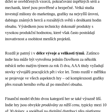
držet se osvědčených vzorců, pokračování úspěšných sérií a
mechanik, které jsou prověřené a bezpečné. Velká studia
investují miliony do marketingu, grafiky na nejvyšší úrovni,
dabingu známých herců a rozsáhlých světů s desítkami hodin
obsahu. Výsledkem jsou technicky dokonalé produkty s
vysokou produkční hodnotou, které však často postrádají
inovativnost a osobitost menších projektů.
Rozdíl je patrný i v
délce vývoje a velikosti týmů
. Zatímco
indie hra může být vytvořena jedním člověkem za několik
měsíců nebo malým týmem za rok či dva, AAA tituly vyžadují
stovky vývojářů pracujících pět i více let. Tento rozdíl v měřítku
se projevuje ve všech aspektech hry – od komplexnosti grafiky
přes rozsah herního světa až po množství obsahu.
Finanční model těchto dvou kategorií her se také výrazně liší.
Indie hry jsou obvykle
prodávány za nižší cenu
, typicky mezi 10
až 30 dolary, a spoléhají na digitální distribuci přes platformy