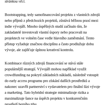
stránkou věci
.
Bootstrapping, tedy samofinancování projektu z vlastních zdrojů
nebo příjmů z předchozích projektů, zůstává běžnou praxí mezi
indie vývojáři. Mnoho úspěšných studií začínalo tím, že
zakladatelé investovali vlastní úspory nebo pracovali na
projektech ve volném čase vedle hlavního zaměstnání. Tento
přístup vyžaduje značnou disciplínu a často prodlužuje dobu
vývoje, ale zajišťuje úplnou kreativní kontrolu.
Kombinace různých zdrojů financování se stává stále
populárnější strategií. Vývojáři mohou například využít
crowdfunding na pokrytí základních nákladů, následně vstoupit
do early access programu pro získání dalších prostředků a
nakonec uzavřít partnerství s vydavatelem pro finální fázi vývoje
a marketing. Tato hybridní strategie minimalizuje rizika a
maximalizuje šance na úspěch projektu v konkurenčním
prostředí herního trhu.