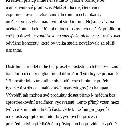
Kreativní přístup indie her se často výrazně odlišuje od
mainstreamové produkce. Malá studia mají tendenci
experimentovat s netradičními herními mechanikami,
uměleckými styly a narativními strukturami. Nejsou svázána
očekáváními akcionářů ani nutností oslovit co nejširší publikum,
což jim dovoluje
zaměřit se na specifické niche trhy
a realizovat
odvážné koncepty, které by velká studia považovala za příliš
riskantní.
Distribuční model indie her prošel v posledních letech výraznou
transformací díky digitálním platformám. Tyto hry se primárně
šíří prostřednictvím online obchodů, což eliminuje potřebu
fyzické distribuce a nákladných marketingových kampaní.
Vývojáři tak mohou své produkty dostat přímo k hráčům bez
zprostředkování tradičních vydavatelů. Tento přímý vztah mezi
tvůrci a komunitou hráčů často vede k užšímu propojení a
možnosti zapojit komunitu do vývojového procesu
prostřednictvím předběžného přístupu nebo pravidelné zpětné