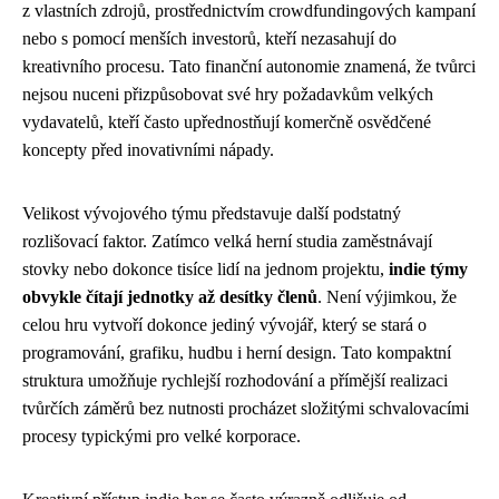
z vlastních zdrojů, prostřednictvím crowdfundingových kampaní
nebo s pomocí menších investorů, kteří nezasahují do
kreativního procesu. Tato finanční autonomie znamená, že tvůrci
nejsou nuceni přizpůsobovat své hry požadavkům velkých
vydavatelů, kteří často upřednostňují komerčně osvědčené
koncepty před inovativními nápady.
Velikost vývojového týmu představuje další podstatný
rozlišovací faktor. Zatímco velká herní studia zaměstnávají
stovky nebo dokonce tisíce lidí na jednom projektu,
indie týmy
obvykle čítají jednotky až desítky členů
. Není výjimkou, že
celou hru vytvoří dokonce jediný vývojář, který se stará o
programování, grafiku, hudbu i herní design. Tato kompaktní
struktura umožňuje rychlejší rozhodování a přímější realizaci
tvůrčích záměrů bez nutnosti procházet složitými schvalovacími
procesy typickými pro velké korporace.