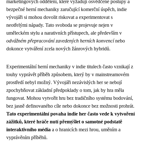
marketingových oddělení, které vyžadují osvědčené postupy a
bezpečné herní mechaniky zaručující komerční úspěch, indie
vývojáři si mohou dovolit riskovat a experimentovat s
neotřelými nápady. Tato svoboda se projevuje nejen v
uměleckém stylu a narativních přístupech, ale především v
odvážném přepracování zavedených herních konvencí
nebo
dokonce vytváření zcela nových žánrových hybridů.
Experimentální herní mechaniky v indie titulech často vznikají z
touhy vyprávět příběh způsobem, který by v mainstreamovém
prostředí nebyl možný. Vývojáři nezávislých her se nebojí
zpochybňovat základní předpoklady o tom, jak by hra měla
fungovat. Mohou vytvořit hru bez tradičního systému bodování,
bez jasně definovaného cíle nebo dokonce bez možnosti prohrát.
Tato experimentální povaha indie her často vede k vytvoření
zážitků, které hráče nutí přemýšlet o samotné podstatě
interaktivního média
a o hranicích mezi hrou, uměním a
vyprávěním příběhů.