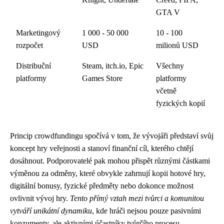
GTA V
Marketingový
1 000 - 50 000
10 - 100
rozpočet
USD
milionů USD
Distribuční
Steam, itch.io, Epic
Všechny
platformy
Games Store
platformy
včetně
fyzických kopií
Princip crowdfundingu spočívá v tom, že vývojáři představí svůj
koncept hry veřejnosti a stanoví finanční cíl, kterého chtějí
dosáhnout. Podporovatelé pak mohou přispět různými částkami
výměnou za odměny, které obvykle zahrnují kopii hotové hry,
digitální bonusy, fyzické předměty nebo dokonce možnost
ovlivnit vývoj hry.
Tento přímý vztah mezi tvůrci a komunitou
vytváří unikátní dynamiku
, kde hráči nejsou pouze pasivními
konzumenty, ale aktivními účastníky tvůrčího procesu.