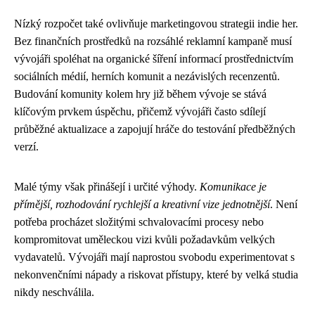
Nízký rozpočet také ovlivňuje marketingovou strategii indie her.
Bez finančních prostředků na rozsáhlé reklamní kampaně musí
vývojáři spoléhat na organické šíření informací prostřednictvím
sociálních médií, herních komunit a nezávislých recenzentů.
Budování komunity kolem hry již během vývoje se stává
klíčovým prvkem úspěchu, přičemž vývojáři často sdílejí
průběžné aktualizace a zapojují hráče do testování předběžných
verzí.
Malé týmy však přinášejí i určité výhody.
Komunikace je
přímější, rozhodování rychlejší a kreativní vize jednotnější
. Není
potřeba procházet složitými schvalovacími procesy nebo
kompromitovat uměleckou vizi kvůli požadavkům velkých
vydavatelů. Vývojáři mají naprostou svobodu experimentovat s
nekonvenčními nápady a riskovat přístupy, které by velká studia
nikdy neschválila.