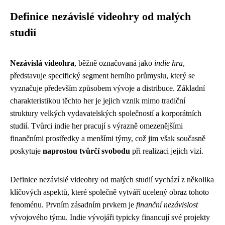
Definice nezávislé videohry od malých
studií
Nezávislá videohra
, běžně označovaná jako
indie hra
,
představuje specifický segment herního průmyslu, který se
vyznačuje především způsobem vývoje a distribuce. Základní
charakteristikou těchto her je jejich vznik mimo tradiční
struktury velkých vydavatelských společností a korporátních
studií. Tvůrci indie her pracují s výrazně omezenějšími
finančními prostředky a menšími týmy, což jim však současně
poskytuje
naprostou tvůrčí svobodu
při realizaci jejich vizí.
Definice nezávislé videohry od malých studií vychází z několika
klíčových aspektů, které společně vytváří ucelený obraz tohoto
fenoménu. Prvním zásadním prvkem je
finanční nezávislost
vývojového týmu. Indie vývojáři typicky financují své projekty