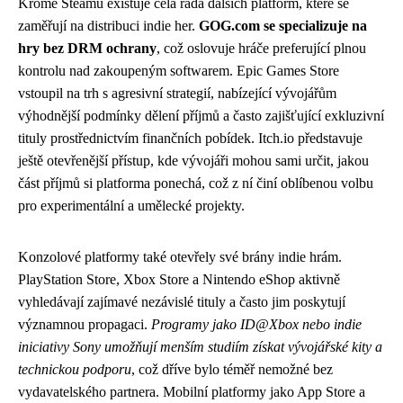
Kromě Steamu existuje celá řada dalších platform, které se
zaměřují na distribuci indie her.
GOG.com se specializuje na
hry bez DRM ochrany
, což oslovuje hráče preferující plnou
kontrolu nad zakoupeným softwarem. Epic Games Store
vstoupil na trh s agresivní strategií, nabízející vývojářům
výhodnější podmínky dělení příjmů a často zajišťující exkluzivní
tituly prostřednictvím finančních pobídek. Itch.io představuje
ještě otevřenější přístup, kde vývojáři mohou sami určit, jakou
část příjmů si platforma ponechá, což z ní činí oblíbenou volbu
pro experimentální a umělecké projekty.
Konzolové platformy také otevřely své brány indie hrám.
PlayStation Store, Xbox Store a Nintendo eShop aktivně
vyhledávají zajímavé nezávislé tituly a často jim poskytují
významnou propagaci.
Programy jako ID@Xbox nebo indie
iniciativy Sony umožňují menším studiím získat vývojářské kity a
technickou podporu
, což dříve bylo téměř nemožné bez
vydavatelského partnera. Mobilní platformy jako App Store a