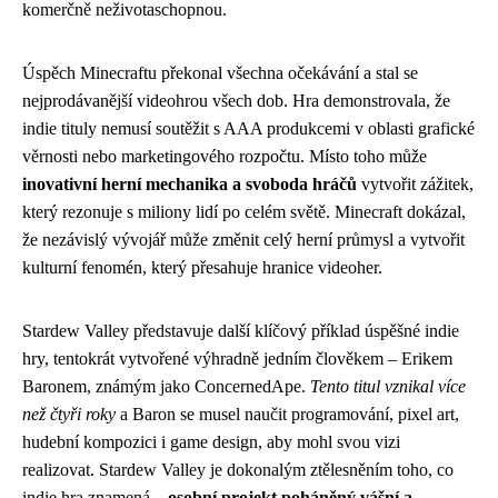
komerčně neživotaschopnou.
Úspěch Minecraftu překonal všechna očekávání a stal se
nejprodávanější videohrou všech dob. Hra demonstrovala, že
indie tituly nemusí soutěžit s AAA produkcemi v oblasti grafické
věrnosti nebo marketingového rozpočtu. Místo toho může
inovativní herní mechanika a svoboda hráčů
vytvořit zážitek,
který rezonuje s miliony lidí po celém světě. Minecraft dokázal,
že nezávislý vývojář může změnit celý herní průmysl a vytvořit
kulturní fenomén, který přesahuje hranice videoher.
Stardew Valley představuje další klíčový příklad úspěšné indie
hry, tentokrát vytvořené výhradně jedním člověkem – Erikem
Baronem, známým jako ConcernedApe.
Tento titul vznikal více
než čtyři roky
a Baron se musel naučit programování, pixel art,
hudební kompozici i game design, aby mohl svou vizi
realizovat. Stardew Valley je dokonalým ztělesněním toho, co
indie hra znamená –
osobní projekt poháněný vášní a