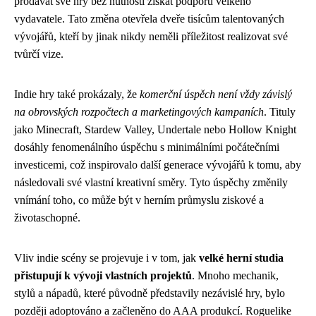
prodávat své hry bez nutnosti získat podporu velkého
vydavatele. Tato změna otevřela dveře tisícům talentovaných
vývojářů, kteří by jinak nikdy neměli příležitost realizovat své
tvůrčí vize.
Indie hry také prokázaly, že
komerční úspěch není vždy závislý
na obrovských rozpočtech a marketingových kampaních
. Tituly
jako Minecraft, Stardew Valley, Undertale nebo Hollow Knight
dosáhly fenomenálního úspěchu s minimálními počátečními
investicemi, což inspirovalo další generace vývojářů k tomu, aby
následovali své vlastní kreativní směry. Tyto úspěchy změnily
vnímání toho, co může být v herním průmyslu ziskové a
životaschopné.
Vliv indie scény se projevuje i v tom, jak
velké herní studia
přistupují k vývoji vlastních projektů
. Mnoho mechanik,
stylů a nápadů, které původně představily nezávislé hry, bylo
později adoptováno a začleněno do AAA produkcí. Roguelike