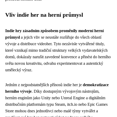
Vliv indie her na herní průmysl
Indie hry zásadním způsobem proměnily moderní herní
průmysl
a jejich vliv se neustále rozšiřuje do všech oblastí
vývoje a distribuce videoher. Tyto nezávisle vytvářené tituly,
které vznikají mimo tradiční struktury velkých vydavatelských
domů, dokázaly narušit zavedené konvence a přinést do herního
světa novou kreativitu, odvahu experimentovat a autentický
umělecký výraz.
Jedním z nejpodstatnějších přínosů indie her je
demokratizace
herního vývoje
. Díky dostupným vývojovým nástrojům,
herním enginům jako Unity nebo Unreal Engine a digitálním
distribučním platformám typu Steam, itch.io nebo Epic Games
Store mohou dnes jednotlivci nebo malé týmy vytvářet a