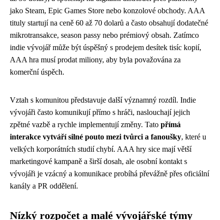
jako Steam, Epic Games Store nebo konzolové obchody. AAA
tituly startují na ceně 60 až 70 dolarů a často obsahují dodatečné
mikrotransakce, season passy nebo prémiový obsah. Zatímco
indie vývojář může být úspěšný s prodejem desítek tisíc kopií,
AAA hra musí prodat miliony, aby byla považována za
komerční úspěch.
Vztah s komunitou představuje další významný rozdíl. Indie
vývojáři často komunikují přímo s hráči, naslouchají jejich
zpětné vazbě a rychle implementují změny. Tato
přímá
interakce vytváří silné pouto mezi tvůrci a fanoušky
, které u
velkých korporátních studií chybí. AAA hry sice mají větší
marketingové kampaně a širší dosah, ale osobní kontakt s
vývojáři je vzácný a komunikace probíhá převážně přes oficiální
kanály a PR oddělení.
Nízký rozpočet a malé vývojářské týmy