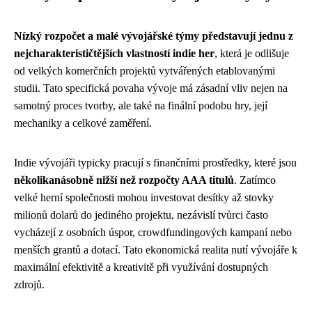
Nízký rozpočet a malé vývojářské týmy představují jednu z
nejcharakterističtějších vlastností indie her
, která je odlišuje
od velkých komerčních projektů vytvářených etablovanými
studii. Tato specifická povaha vývoje má zásadní vliv nejen na
samotný proces tvorby, ale také na finální podobu hry, její
mechaniky a celkové zaměření.
Indie vývojáři typicky pracují s finančními prostředky, které jsou
několikanásobně nižší než rozpočty AAA titulů
. Zatímco
velké herní společnosti mohou investovat desítky až stovky
milionů dolarů do jediného projektu, nezávislí tvůrci často
vycházejí z osobních úspor, crowdfundingových kampaní nebo
menších grantů a dotací. Tato ekonomická realita nutí vývojáře k
maximální efektivitě a kreativitě při využívání dostupných
zdrojů.